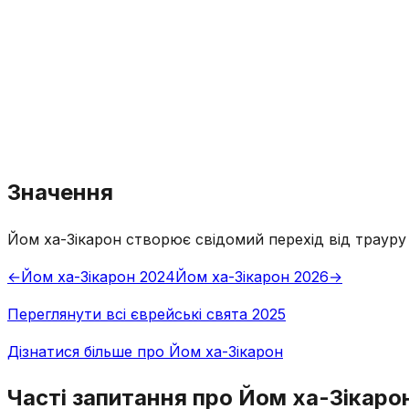
Значення
Йом ха-Зікарон створює свідомий перехід від трауру
←
Йом ха-Зікарон 2024
Йом ха-Зікарон 2026
→
Переглянути всі єврейські свята 2025
Дізнатися більше про Йом ха-Зікарон
Часті запитання про Йом ха-Зікаро