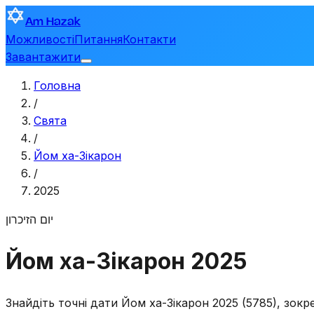
Am Hazak
Можливості
Питання
Контакти
Завантажити
Головна
/
Свята
/
Йом ха-Зікарон
/
2025
יום הזיכרון
Йом ха-Зікарон 2025
Знайдіть точні дати Йом ха-Зікарон 2025 (5785), зокр