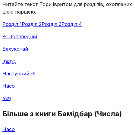
Читайте текст Тори івритом для розділів, охоплених
цією паршею.
Розділ 1
Розділ 2
Розділ 3
Розділ 4
← Попередній
Бехукотай
בְּחֻקֹּתַי
Наступний →
Насо
נָשֹׂא
Більше з книги Бамідбар (Числа)
Насо