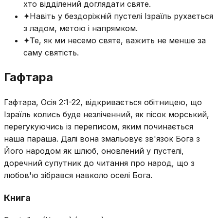
хто відділений доглядати святе.
✦
Навіть у бездоріжній пустелі Ізраїль рухається
з ладом, метою і напрямком.
✦
Те, як ми несемо святе, важить не менше за
саму святість.
Гафтара
Гафтара, Осія 2:1-22, відкривається обітницею, що
Ізраїль колись буде незліченний, як пісок морський,
перегукуючись із переписом, яким починається
наша параша. Далі вона змальовує зв'язок Бога з
Його народом як шлюб, оновлений у пустелі,
доречний супутник до читання про народ, що з
любов'ю зібрався навколо оселі Бога.
Книга