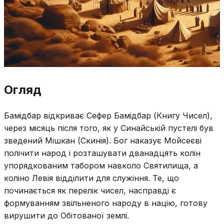
Огляд
Бамідбар відкриває Сефер Бамідбар (Книгу Чисел),
через місяць після того, як у Синайській пустелі був
зведений Мішкан (Скинія). Бог наказує Мойсеєві
полічити народ і розташувати дванадцять колін
упорядкованим табором навколо Святилища, а
коліно Левія відділити для служіння. Те, що
починається як перелік чисел, насправді є
формуванням звільненого народу в націю, готову
вирушити до Обітованої землі.