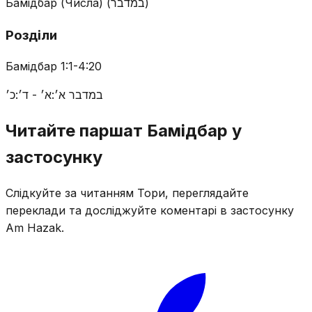
Бамідбар (Числа)
(
במדבר
)
Розділи
Бамідбар 1:1-4:20
במדבר א׳:א׳ - ד׳:כ׳
Читайте паршат Бамідбар у
застосунку
Слідкуйте за читанням Тори, переглядайте
переклади та досліджуйте коментарі в застосунку
Am Hazak.