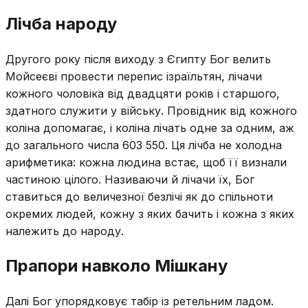
Лічба народу
Другого року після виходу з Єгипту Бог велить
Мойсеєві провести перепис ізраїльтян, лічачи
кожного чоловіка від двадцяти років і старшого,
здатного служити у війську. Провідник від кожного
коліна допомагає, і коліна лічать одне за одним, аж
до загального числа 603 550. Ця лічба не холодна
арифметика: кожна людина встає, щоб її визнали
частиною цілого. Називаючи й лічачи їх, Бог
ставиться до величезної безлічі як до спільноти
окремих людей, кожну з яких бачить і кожна з яких
належить до народу.
Прапори навколо Мішкану
Далі Бог упорядковує табір із ретельним ладом.