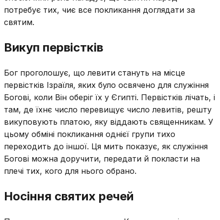
потребує тих, чиє все покликання доглядати за
святим.
Викуп первістків
Бог проголошує, що левити стануть на місце
первістків Ізраїля, яких було освячено для служіння
Богові, коли Він оберіг їх у Єгипті. Первістків лічать, і
там, де їхнє число перевищує число левитів, решту
викуповують платою, яку віддають священникам. У
цьому обміні покликання однієї групи тихо
переходить до іншої. Ця мить показує, як служіння
Богові можна доручити, передати й покласти на
плечі тих, кого для нього обрано.
Носіння святих речей