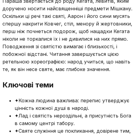
Параша звертається до роду Кегата, левитів, яким
доручено носити найсвященніші предмети Мішкану.
Оскільки ці речі такі святі, Аарон і його сини мусять
спершу накрити Ковчег, стіл, менору й жертовники,
перш ніж почнеться подорож, щоб нащадки Кегата
ніколи не торкалися їх і не дивилися на них прямо.
Поводження зі святістю вимагає і близькості, і
побожної відстані. Читання завершується цією
ретельною хореографією: народ учиться, що навіть
те, як він несе святе, має глибоке значення.
Ключові теми
✦
Кожна людина важлива: перепис утверджує
цінність кожної душі в народі.
✦
Лад і святість нероздільні, а присутність Бога
в самому центрі табору.
✦
Святе служіння це покликання, довірене тим,