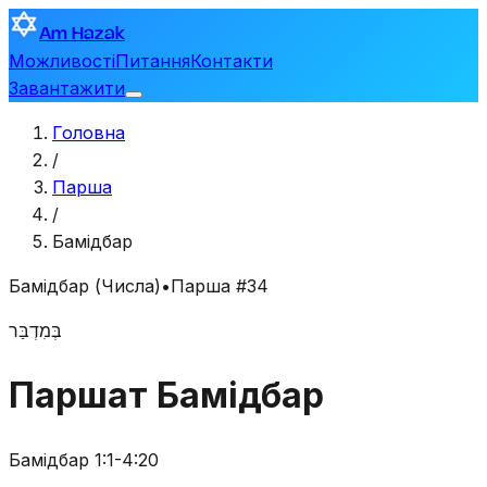
Am Hazak
Можливості
Питання
Контакти
Завантажити
Головна
/
Парша
/
Бамідбар
Бамідбар (Числа)
•
Парша #34
בְּמִדְבַּר
Паршат Бамідбар
Бамідбар 1:1-4:20