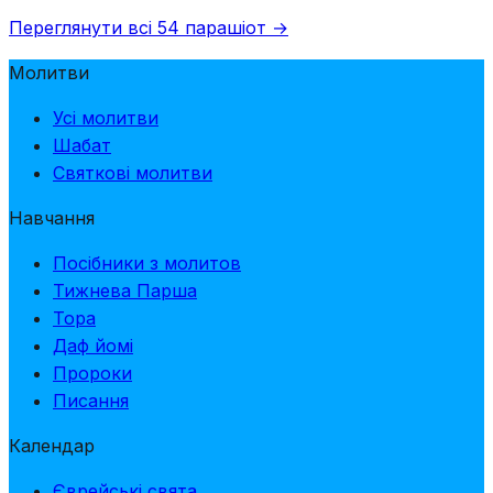
Переглянути всі 54 парашіот →
Молитви
Усі молитви
Шабат
Святкові молитви
Навчання
Посібники з молитов
Тижнева Парша
Тора
Даф йомі
Пророки
Писання
Календар
Єврейські свята