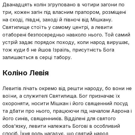
Дванадцять колін згруповано в чотири загони по
три, кожен загін під власним прапором, розміщені
на сході, півдні, заході й півночі від Мішкану.
Святилище стоїть у самому центрі, а левити
отаборені безпосередньо навколо нього. Той самий
устрій задає порядок походу, коли народ вирушає,
тож куди б не йшов Ізраїль, присутність Бога
залишається в серці табору.
Коліно Левія
Левитів лічать окремо від решти народу, бо вони не
воїни, а служителі Святилища. Бог призначає їх
охороняти, носити Мішкан і його священний посуд
та дбати про нього, працюючи під началом Аарона і
його синів, священників. Відділені для святого
обов'язку, левити належать Богові в особливий
спосіб. Їхня роль нагадує, що святий народ