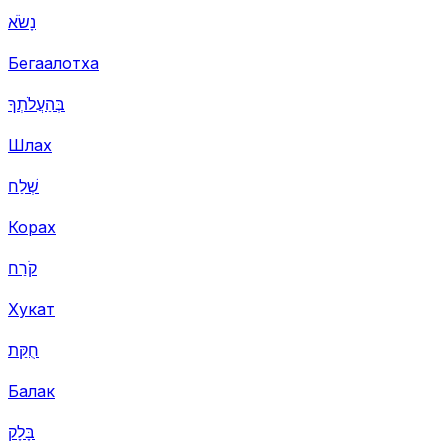
נָשֹׂא
Бегаалотха
בְּהַעֲלֹתְךָ
Шлах
שְׁלַח
Корах
קֹרַח
Хукат
חֻקַּת
Балак
בָּלָק