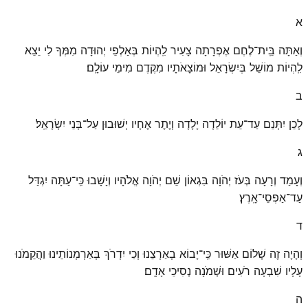
א
וְאַתָּה בֵּֽית־לֶחֶם אֶפְרָתָה צָעִיר לִֽהְיוֹת בְּאַלְפֵי יְהוּדָה מִמְּךָ לִי יֵצֵא
לִֽהְיוֹת מוֹשֵׁל בְּיִשְׂרָאֵל וּמוֹצָאֹתָיו מִקֶּדֶם מִימֵי עוֹלָֽם׃
ב
לָכֵן יִתְּנֵם עַד־עֵת יוֹלֵדָה יָלָדָה וְיֶתֶר אֶחָיו יְשׁוּבוּן עַל־בְּנֵי יִשְׂרָאֵֽל׃
ג
וְעָמַד וְרָעָה בְּעֹז יְהֹוָה בִּגְאוֹן שֵׁם יְהֹוָה אֱלֹהָיו וְיָשָׁבוּ כִּֽי־עַתָּה יִגְדַּל
עַד־אַפְסֵי־אָֽרֶץ׃
ד
וְהָיָה זֶה שָׁלוֹם אַשּׁוּר כִּֽי־יָבוֹא בְאַרְצֵנוּ וְכִי יִדְרֹךְ בְּאַרְמְנוֹתֵינוּ וַהֲקֵמֹנוּ
עָלָיו שִׁבְעָה רֹעִים וּשְׁמֹנָה נְסִיכֵי אָדָֽם׃
ה