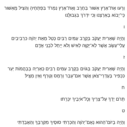
וְרָעוּ אֶת־אֶרֶץ אַשּׁוּר בַּחֶרֶב וְאֶת־אֶרֶץ נִמְרֹד בִּפְתָחֶיהָ וְהִצִּיל מֵֽאַשּׁוּר
כִּֽי־יָבוֹא בְאַרְצֵנוּ וְכִי יִדְרֹךְ בִּגְבוּלֵֽנוּ׃
ו
וְהָיָה שְׁאֵרִית יַעֲקֹב בְּקֶרֶב עַמִּים רַבִּים כְּטַל מֵאֵת יְהֹוָה כִּרְבִיבִים
עֲלֵי־עֵשֶׂב אֲשֶׁר לֹֽא־יְקַוֶּה לְאִישׁ וְלֹא יְיַחֵל לִבְנֵי אָדָֽם׃
ז
וְהָיָה שְׁאֵרִית יַעֲקֹב בַּגּוֹיִם בְּקֶרֶב עַמִּים רַבִּים כְּאַרְיֵה בְּבַהֲמוֹת יַעַר
כִּכְפִיר בְּעֶדְרֵי־צֹאן אֲשֶׁר אִם־עָבַר וְרָמַס וְטָרַף וְאֵין מַצִּֽיל׃
ח
תָּרֹם יָדְךָ עַל־צָרֶיךָ וְכׇל־אֹיְבֶיךָ יִכָּרֵֽתוּ׃
ט
וְהָיָה בַיּוֹם־הַהוּא נְאֻם־יְהֹוָה וְהִכְרַתִּי סוּסֶיךָ מִקִּרְבֶּךָ וְהַאֲבַדְתִּי