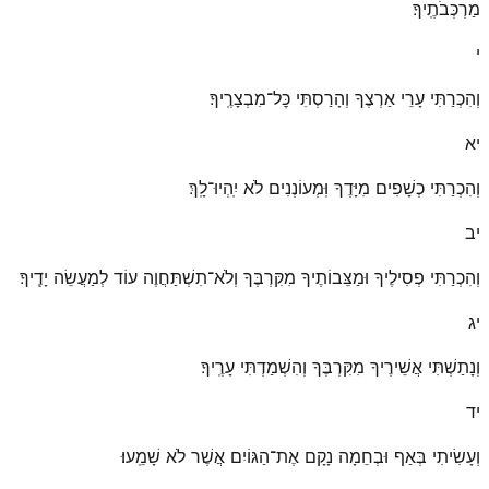
מַרְכְּבֹתֶֽיךָ׃
י
וְהִכְרַתִּי עָרֵי אַרְצֶךָ וְהָרַסְתִּי כׇּל־מִבְצָרֶֽיךָ׃
יא
וְהִכְרַתִּי כְשָׁפִים מִיָּדֶךָ וּֽמְעוֹנְנִים לֹא יִֽהְיוּ־לָֽךְ׃
יב
וְהִכְרַתִּי פְסִילֶיךָ וּמַצֵּבוֹתֶיךָ מִקִּרְבֶּךָ וְלֹא־תִשְׁתַּחֲוֶה עוֹד לְמַעֲשֵׂה יָדֶֽיךָ׃
יג
וְנָתַשְׁתִּי אֲשֵׁירֶיךָ מִקִּרְבֶּךָ וְהִשְׁמַדְתִּי עָרֶֽיךָ׃
יד
וְעָשִׂיתִי בְּאַף וּבְחֵמָה נָקָם אֶת־הַגּוֹיִם אֲשֶׁר לֹא שָׁמֵֽעוּ׃