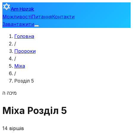
Am Hazak
Можливості
Питання
Контакти
Завантажити
Головна
/
Пророки
/
Міха
/
Розділ 5
מיכה
ה
Міха
Розділ 5
14 віршів