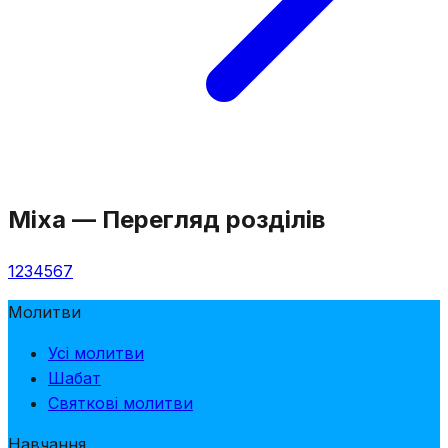
Міха
—
Перегляд розділів
1
2
3
4
5
6
7
Молитви
Усі молитви
Шабат
Святкові молитви
Навчання