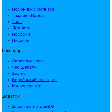
Посібники з молитов
Тижнева Парша
Тора
Даф йомі
Пророки
Писання
Календар
Єврейські свята
Час Шабату
Зманім
Єврейський календар
Конвертер дат
Додаток
Завантажити для iOS