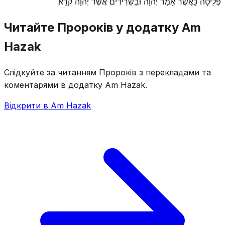
פְלֵיטָה כַּֽאֲשֶׁר אָמַר יְהֹוָה וּבַשְּׂרִידִים אֲשֶׁר יְהֹוָה קֹרֵֽא׃
Читайте Пророків у додатку Am
Hazak
Слідкуйте за читанням Пророків з перекладами та
коментарями в додатку Am Hazak.
Відкрити в Am Hazak