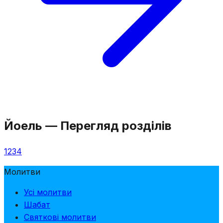
Йоель
—
Перегляд розділів
1
2
3
4
Молитви
Усі молитви
Шабат
Святкові молитви