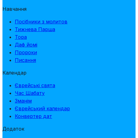
Навчання
Посібники з молитов
Тижнева Парша
Тора
Даф йомі
Пророки
Писання
Календар
Єврейські свята
Час Шабату
Зманім
Єврейський календар
Конвертер дат
Додаток