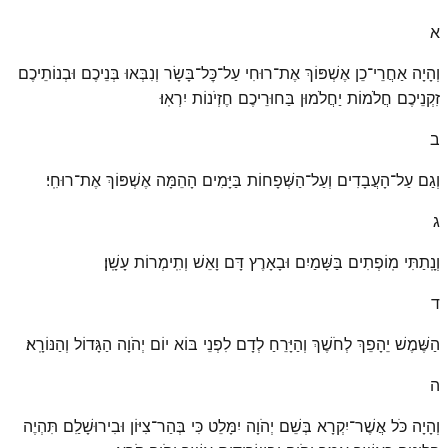
א
וְהָיָה אַחֲרֵי־כֵן אֶשְׁפּוֹךְ אֶת־רוּחִי עַל־כׇּל־בָּשָׂר וְנִבְּאוּ בְּנֵיכֶם וּבְנוֹתֵיכֶם
זִקְנֵיכֶם חֲלֹמוֹת יַחֲלֹמוּן בַּחוּרֵיכֶם חֶזְיֹנוֹת יִרְאֽוּ׃
ב
וְגַם עַל־הָעֲבָדִים וְעַל־הַשְּׁפָחוֹת בַּיָּמִים הָהֵמָּה אֶשְׁפּוֹךְ אֶת־רוּחִֽי׃
ג
וְנָֽתַתִּי מֽוֹפְתִים בַּשָּׁמַיִם וּבָאָרֶץ דָּם וָאֵשׁ וְתִֽימְרוֹת עָשָֽׁן׃
ד
הַשֶּׁמֶשׁ יֵהָפֵךְ לְחֹשֶׁךְ וְהַיָּרֵחַ לְדָם לִפְנֵי בּוֹא יוֹם יְהֹוָה הַגָּדוֹל וְהַנּוֹרָֽא׃
ה
וְהָיָה כֹּל אֲשֶׁר־יִקְרָא בְּשֵׁם יְהֹוָה יִמָּלֵט כִּי בְּהַר־צִיּוֹן וּבִירוּשָׁלַ͏ִם תִּהְיֶה