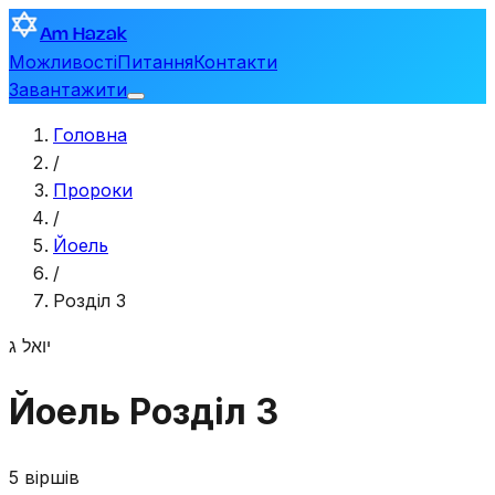
Am Hazak
Можливості
Питання
Контакти
Завантажити
Головна
/
Пророки
/
Йоель
/
Розділ 3
יואל
ג
Йоель
Розділ 3
5 віршів