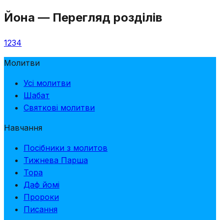
Йона
—
Перегляд розділів
1
2
3
4
Молитви
Усі молитви
Шабат
Святкові молитви
Навчання
Посібники з молитов
Тижнева Парша
Тора
Даф йомі
Пророки
Писання