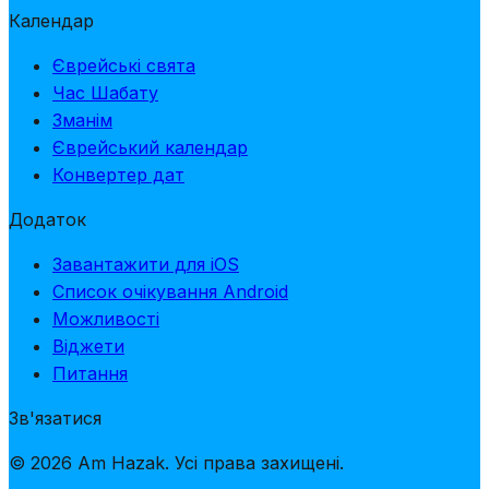
Календар
Єврейські свята
Час Шабату
Зманім
Єврейський календар
Конвертер дат
Додаток
Завантажити для iOS
Список очікування Android
Можливості
Віджети
Питання
Зв'язатися
© 2026 Am Hazak. Усі права захищені.