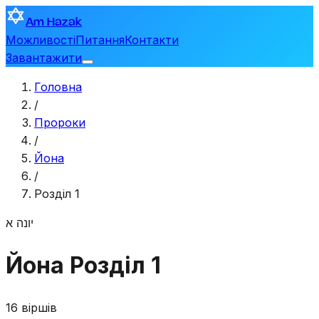
Am Hazak
Можливості
Питання
Контакти
Завантажити
Головна
/
Пророки
/
Йона
/
Розділ 1
יונה
א
Йона
Розділ 1
16 віршів