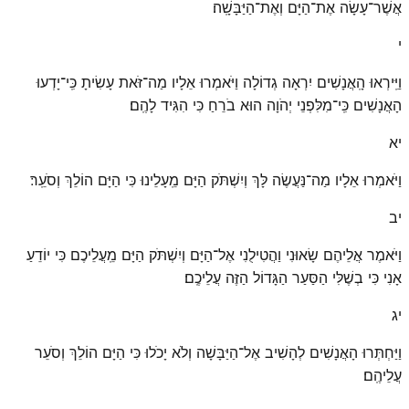
אֲשֶׁר־עָשָׂה אֶת־הַיָּם וְאֶת־הַיַּבָּשָֽׁה׃
י
וַיִּֽירְאוּ הָֽאֲנָשִׁים יִרְאָה גְדוֹלָה וַיֹּאמְרוּ אֵלָיו מַה־זֹּאת עָשִׂיתָ כִּֽי־יָדְעוּ
הָאֲנָשִׁים כִּֽי־מִלִּפְנֵי יְהֹוָה הוּא בֹרֵחַ כִּי הִגִּיד לָהֶֽם׃
יא
וַיֹּאמְרוּ אֵלָיו מַה־נַּעֲשֶׂה לָּךְ וְיִשְׁתֹּק הַיָּם מֵֽעָלֵינוּ כִּי הַיָּם הוֹלֵךְ וְסֹעֵֽר׃
יב
וַיֹּאמֶר אֲלֵיהֶם שָׂאוּנִי וַהֲטִילֻנִי אֶל־הַיָּם וְיִשְׁתֹּק הַיָּם מֵֽעֲלֵיכֶם כִּי יוֹדֵעַ
אָנִי כִּי בְשֶׁלִּי הַסַּעַר הַגָּדוֹל הַזֶּה עֲלֵיכֶֽם׃
יג
וַיַּחְתְּרוּ הָאֲנָשִׁים לְהָשִׁיב אֶל־הַיַּבָּשָׁה וְלֹא יָכֹלוּ כִּי הַיָּם הוֹלֵךְ וְסֹעֵר
עֲלֵיהֶֽם׃