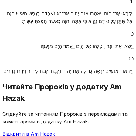
יד
וַיִּקְרְאוּ אֶל־יְהֹוָה וַיֹּאמְרוּ אָנָּה יְהֹוָה אַל־נָא נֹאבְדָה בְּנֶפֶשׁ הָאִישׁ הַזֶּה
וְאַל־תִּתֵּן עָלֵינוּ דָּם נָקִיא כִּֽי־אַתָּה יְהֹוָה כַּאֲשֶׁר חָפַצְתָּ עָשִֽׂיתָ׃
טו
וַיִּשְׂאוּ אֶת־יוֹנָה וַיְטִלֻהוּ אֶל־הַיָּם וַיַּעֲמֹד הַיָּם מִזַּעְפּֽוֹ׃
טז
וַיִּֽירְאוּ הָאֲנָשִׁים יִרְאָה גְדוֹלָה אֶת־יְהֹוָה וַיִּֽזְבְּחוּ־זֶבַח לַֽיהֹוָה וַֽיִּדְּרוּ נְדָרִֽים׃
Читайте Пророків у додатку Am
Hazak
Слідкуйте за читанням Пророків з перекладами та
коментарями в додатку Am Hazak.
Відкрити в Am Hazak