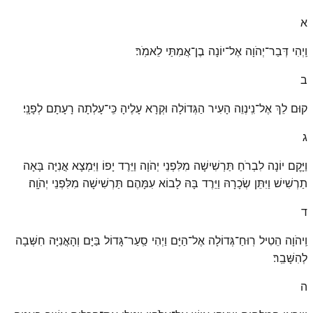
א
וַֽיְהִי דְּבַר־יְהֹוָה אֶל־יוֹנָה בֶן־אֲמִתַּי לֵאמֹֽר׃
ב
קוּם לֵךְ אֶל־נִֽינְוֵה הָעִיר הַגְּדוֹלָה וּקְרָא עָלֶיהָ כִּֽי־עָלְתָה רָעָתָם לְפָנָֽי׃
ג
וַיָּקׇם יוֹנָה לִבְרֹחַ תַּרְשִׁישָׁה מִלִּפְנֵי יְהֹוָה וַיֵּרֶד יָפוֹ וַיִּמְצָא אֳנִיָּה בָּאָה
תַרְשִׁישׁ וַיִּתֵּן שְׂכָרָהּ וַיֵּרֶד בָּהּ לָבוֹא עִמָּהֶם תַּרְשִׁישָׁה מִלִּפְנֵי יְהֹוָֽה׃
ד
וַֽיהֹוָה הֵטִיל רֽוּחַ־גְּדוֹלָה אֶל־הַיָּם וַיְהִי סַֽעַר־גָּדוֹל בַּיָּם וְהָאֳנִיָּה חִשְּׁבָה
לְהִשָּׁבֵֽר׃
ה