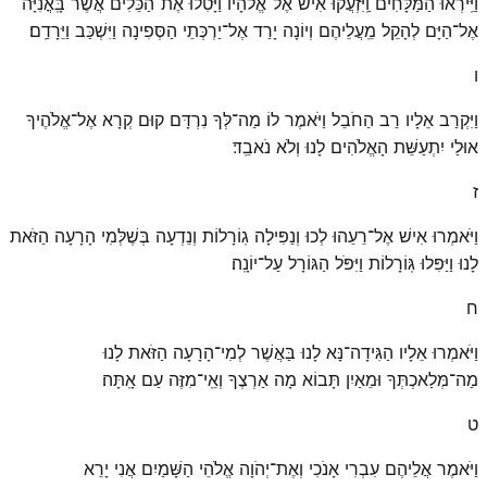
וַיִּֽירְאוּ הַמַּלָּחִים וַֽיִּזְעֲקוּ אִישׁ אֶל־אֱלֹהָיו וַיָּטִלוּ אֶת־הַכֵּלִים אֲשֶׁר בָּֽאֳנִיָּה
אֶל־הַיָּם לְהָקֵל מֵֽעֲלֵיהֶם וְיוֹנָה יָרַד אֶל־יַרְכְּתֵי הַסְּפִינָה וַיִּשְׁכַּב וַיֵּרָדַֽם׃
ו
וַיִּקְרַב אֵלָיו רַב הַחֹבֵל וַיֹּאמֶר לוֹ מַה־לְּךָ נִרְדָּם קוּם קְרָא אֶל־אֱלֹהֶיךָ
אוּלַי יִתְעַשֵּׁת הָאֱלֹהִים לָנוּ וְלֹא נֹאבֵֽד׃
ז
וַיֹּאמְרוּ אִישׁ אֶל־רֵעֵהוּ לְכוּ וְנַפִּילָה גֽוֹרָלוֹת וְנֵדְעָה בְּשֶׁלְּמִי הָרָעָה הַזֹּאת
לָנוּ וַיַּפִּלוּ גּֽוֹרָלוֹת וַיִּפֹּל הַגּוֹרָל עַל־יוֹנָֽה׃
ח
וַיֹּאמְרוּ אֵלָיו הַגִּידָה־נָּא לָנוּ בַּאֲשֶׁר לְמִי־הָרָעָה הַזֹּאת לָנוּ
מַה־מְּלַאכְתְּךָ וּמֵאַיִן תָּבוֹא מָה אַרְצֶךָ וְאֵֽי־מִזֶּה עַם אָֽתָּה׃
ט
וַיֹּאמֶר אֲלֵיהֶם עִבְרִי אָנֹכִי וְאֶת־יְהֹוָה אֱלֹהֵי הַשָּׁמַיִם אֲנִי יָרֵא