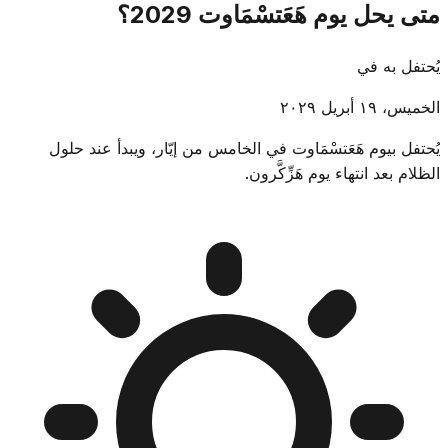
متى يحل يوم هَعَتسْمَاوت 2029؟
يُحتفل به في
الخميس، ١٩ أبريل ٢٠٢٩
يُحتفل بيوم هَعَتسْمَاوت في الخامس من إيّار، ويبدأ عند حلول
الظلام بعد انتهاء يوم هَزِّكَّرون.