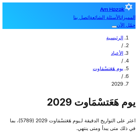
Am Hazak
المميزات
الأسئلة الشائعة
اتصل بنا
حمّل الآن
الرئيسية
/
الأعياد
/
يوم هَعَتسْمَاوت
/
2029
يوم هَعَتسْمَاوت 2029
اعثر على التواريخ الدقيقة لـيوم هَعَتسْمَاوت 2029 (5789)، بما
في ذلك متى يبدأ ومتى ينتهي.