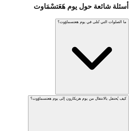
أسئلة شائعة حول يوم هَعَتسْمَاوت
ما الصلوات التي تُتلى في يوم هعتسماؤوت؟
كيف يُحتفل بالانتقال من يوم هزيكارون إلى يوم هعتسماؤوت؟
تتلو مجتمعات كثيرة هلِّل (مع بركة أو بدونها)، والصلاة من أجل
دولة إسرائيل، ومزامير خاصّة. يتلو البعض صلاة "على هنيسّيم"
المعدّلة ليوم هعتسماؤوت، شكراً لله على معجزة قيام إسرائيل.