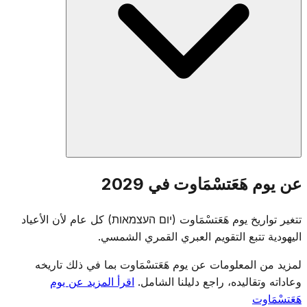
عند المغيب في يوم هزيكارون، تُقام مراسم على جبل هرتسل
عن يوم هَعَتسْمَاوت في 2029
تُعلن الانتقال. تُطفأ شعلات الذكرى التذكارية ويبدأ الاحتفال — من
الحداد إلى الفرح في أمسية واحدة، تأكيداً على الثمن المدفوع من
تتغير تواريخ يوم هَعَتسْمَاوت (יום העצמאות) كل عام لأن الأعياد
أجل الاستقلال.
اليهودية تتبع التقويم العبري القمري الشمسي.
لمزيد من المعلومات عن يوم هَعَتسْمَاوت بما في ذلك تاريخه
وعاداته وتقاليده، راجع دليلنا الشامل.
اقرأ المزيد عن يوم
هَعَتسْمَاوت