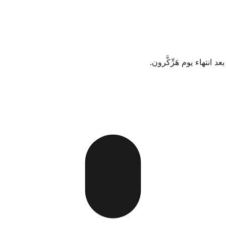
 انتهاء يوم هَزِّكَّرون.