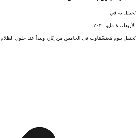
يُحتفل به في
الأربعاء، ٨ مايو ٢٠٣٠
يُحتفل بيوم هَعَتسْمَاوت في الخامس من إيّار، ويبدأ عند حلول الظلام بعد