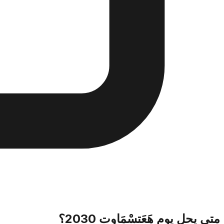
متى يحل يوم هَعَتسْمَاوت 2030؟