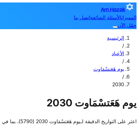
Am Hazak
المميزات
الأسئلة الشائعة
اتصل بنا
حمّل الآن
الرئيسية
/
الأعياد
/
يوم هَعَتسْمَاوت
/
2030
يوم هَعَتسْمَاوت 2030
اعثر على التواريخ الدقيقة لـيوم هَعَتسْمَاوت 2030 (5790)، بما في ذلك متى يبدأ ومتى ينتهي.