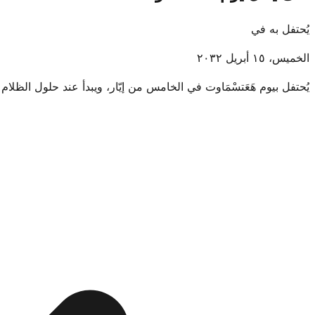
يُحتفل به في
الخميس، ١٥ أبريل ٢٠٣٢
يُحتفل بيوم هَعَتسْمَاوت في الخامس من إيّار، ويبدأ عند حلول الظلام بعد