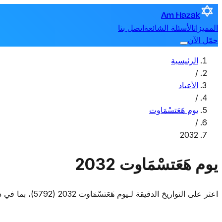
Am Hazak
المميزات
الأسئلة الشائعة
اتصل بنا
حمّل الآن
الرئيسية
/
الأعياد
/
يوم هَعَتسْمَاوت
/
2032
يوم هَعَتسْمَاوت 2032
اعثر على التواريخ الدقيقة لـيوم هَعَتسْمَاوت 2032 (5792)، بما في ذلك متى يبدأ ومتى ينتهي.