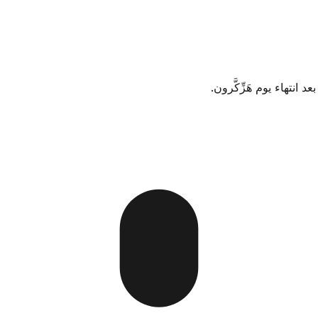
 انتهاء يوم هَزِّكَّرون.