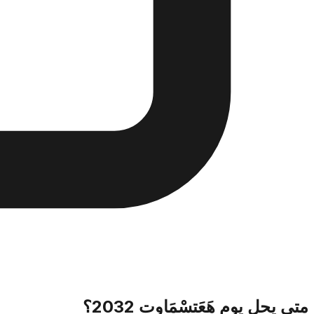
متى يحل يوم هَعَتسْمَاوت 2032؟