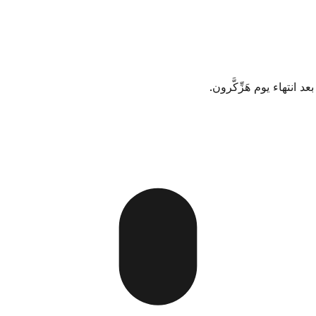
 انتهاء يوم هَزِّكَّرون.