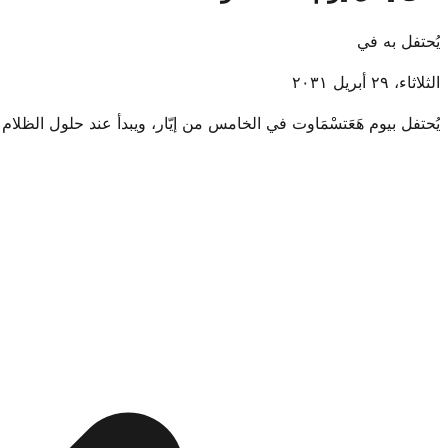
يُحتفل به في
الثلاثاء، ٢٩ أبريل ٢٠٣١
يُحتفل بيوم هَعَتسْمَاوت في الخامس من إيّار، ويبدأ عند حلول الظلام بعد