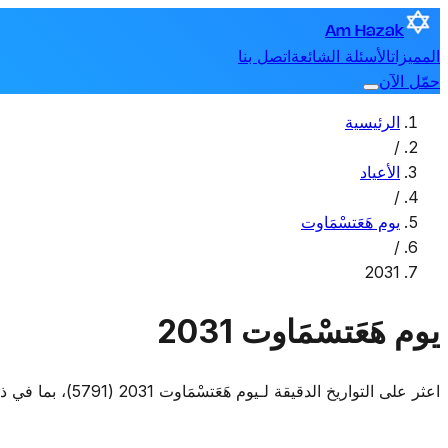
Am Hazak
المميزات
الأسئلة الشائعة
اتصل بنا
حمّل الآن
الرئيسية
/
الأعياد
/
يوم هَعَتسْمَاوت
/
2031
يوم هَعَتسْمَاوت 2031
اعثر على التواريخ الدقيقة لـيوم هَعَتسْمَاوت 2031 (5791)، بما في ذلك متى يبدأ ومتى ينتهي.