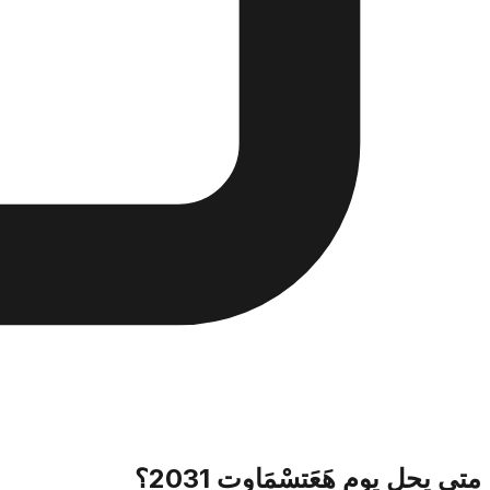
متى يحل يوم هَعَتسْمَاوت 2031؟