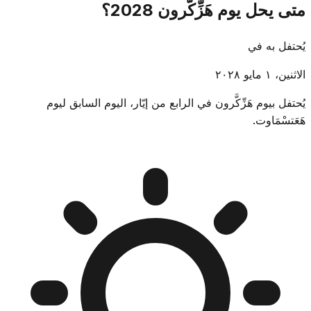
متى يحل يوم هَزِّكَّرون 2028؟
يُحتفل به في
الاثنين، ١ مايو ٢٠٢٨
يُحتفل بيوم هَزِّكَّرون في الرابع من إيّار، اليوم السابق ليوم
هَعَتسْمَاوت.