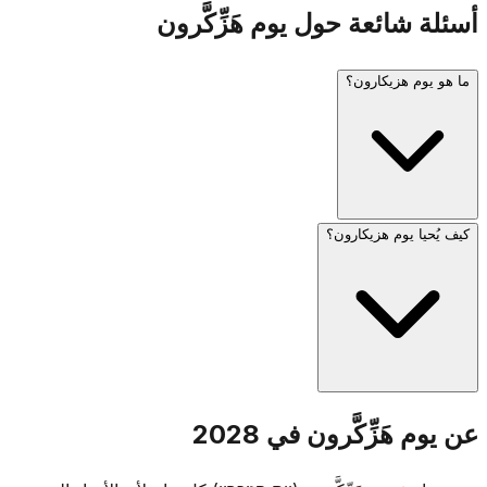
أسئلة شائعة حول يوم هَزِّكَّرون
ما هو يوم هزيكارون؟
كيف يُحيا يوم هزيكارون؟
يوم هزيكارون (يوم الذكرى الإسرائيليّ) يُحيا في 4 إيّار، اليوم الذي
يسبق يوم هعتسماؤوت. يُخلّد ذكرى جنود إسرائيل الذين سقطوا
وضحايا الإرهاب. يُطلق صفّار إنذار لمدّة دقيقة واحدة في الساعة
الثامنة مساءً عشيّة اليوم، وصفّار لمدّة دقيقتين في الساعة
الحادية عشرة صباحاً في اليوم التالي، حيث يقف البلد بأكمله
صامتاً.
تُقام مراسم تذكارية في المقابر العسكرية في أنحاء إسرائيل،
عن يوم هَزِّكَّرون في 2028
وتزور العائلات قبور الجنود الذين سقطوا. تُغلق أماكن الترفيه بحكم
القانون، ويبثّ التلفزيون والإذاعة برامج تذكارية. يتميّز اليوم