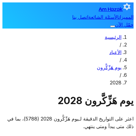
Am Hazak
المميزات
الأسئلة الشائعة
اتصل بنا
حمّل الآن
الرئيسية
/
الأعياد
/
يوم هَزِّكَّرون
/
2028
يوم هَزِّكَّرون 2028
اعثر على التواريخ الدقيقة لـيوم هَزِّكَّرون 2028 (5788)، بما في
ذلك متى يبدأ ومتى ينتهي.