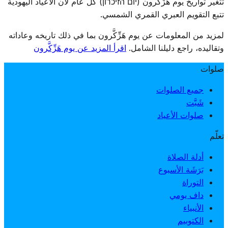
تتغير تواريخ يوم هَزِّكَّرون (יום הזיכרון) كل عام لأن الأعياد اليهودية
بتجمّعات رسمية وقراءة أسماء الشهداء وإضاءة شموع تذكارية.
تتبع التقويم العبري القمري الشمسي.
لمزيد من المعلومات عن يوم هَزِّكَّرون بما في ذلك تاريخه وعاداته
وتقاليده، راجع دليلنا الشامل.
اقرأ المزيد عن يوم هَزِّكَّرون
صلوات
جميع الصلوات
شَبَّت
صلوات الأعياد
تعلّم
أدلة الصلاة
بَرَشَة الأسبوع
التوراة
داف يومي
الأنبياء
الكتوبيم