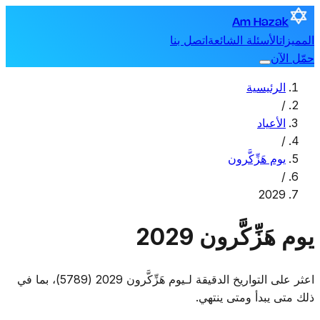
Am Hazak
المميزات
الأسئلة الشائعة
اتصل بنا
حمّل الآن
الرئيسية
/
الأعياد
/
يوم هَزِّكَّرون
/
2029
يوم هَزِّكَّرون 2029
اعثر على التواريخ الدقيقة لـيوم هَزِّكَّرون 2029 (5789)، بما في
ذلك متى يبدأ ومتى ينتهي.