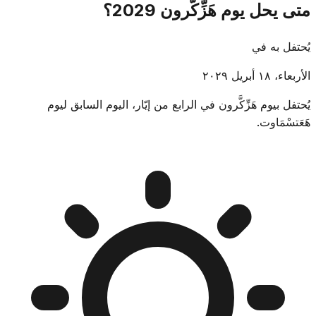
متى يحل يوم هَزِّكَّرون 2029؟
يُحتفل به في
الأربعاء، ١٨ أبريل ٢٠٢٩
يُحتفل بيوم هَزِّكَّرون في الرابع من إيّار، اليوم السابق ليوم
هَعَتسْمَاوت.