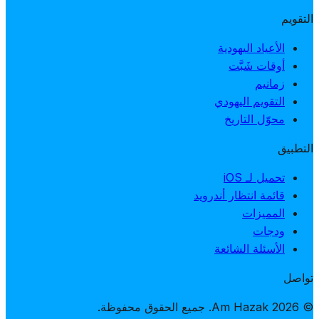
التقويم
الأعياد اليهودية
أوقات شَبَّت
زمانيم
التقويم اليهودي
محوّل التاريخ
التطبيق
تحميل لـ iOS
قائمة انتظار أندرويد
المميزات
ودجات
الأسئلة الشائعة
تواصل
© 2026 Am Hazak. جميع الحقوق محفوظة.