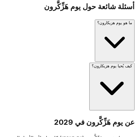
أسئلة شائعة حول يوم هَزِّكَّرون
ما هو يوم هزيكارون؟
كيف يُحيا يوم هزيكارون؟
يوم هزيكارون (يوم الذكرى الإسرائيليّ) يُحيا في 4 إيّار، اليوم الذي
يسبق يوم هعتسماؤوت. يُخلّد ذكرى جنود إسرائيل الذين سقطوا
وضحايا الإرهاب. يُطلق صفّار إنذار لمدّة دقيقة واحدة في الساعة
الثامنة مساءً عشيّة اليوم، وصفّار لمدّة دقيقتين في الساعة
الحادية عشرة صباحاً في اليوم التالي، حيث يقف البلد بأكمله
صامتاً.
تُقام مراسم تذكارية في المقابر العسكرية في أنحاء إسرائيل،
عن يوم هَزِّكَّرون في 2029
وتزور العائلات قبور الجنود الذين سقطوا. تُغلق أماكن الترفيه بحكم
القانون، ويبثّ التلفزيون والإذاعة برامج تذكارية. يتميّز اليوم