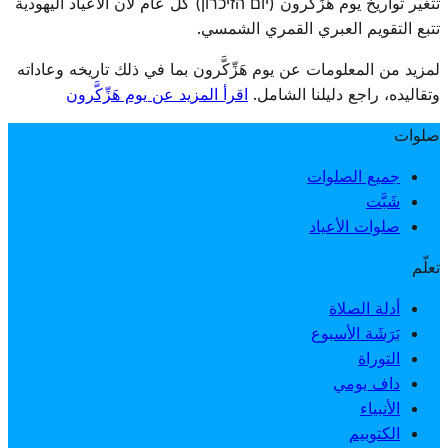
تتغير تواريخ يوم هَزِّكَّرون (יום הזיכרון) كل عام لأن الأعياد اليهودية
بتجمّعات رسمية وقراءة أسماء الشهداء وإضاءة شموع تذكارية.
تتبع التقويم العبري القمري الشمسي.
لمزيد من المعلومات عن يوم هَزِّكَّرون بما في ذلك تاريخه وعاداته
وتقاليده، راجع دليلنا الشامل.
اقرأ المزيد عن يوم هَزِّكَّرون
صلوات
جميع الصلوات
شَبَّت
صلوات الأعياد
تعلّم
أدلة الصلاة
بَرَشَة الأسبوع
التوراة
داف يومي
الأنبياء
الكتوبيم