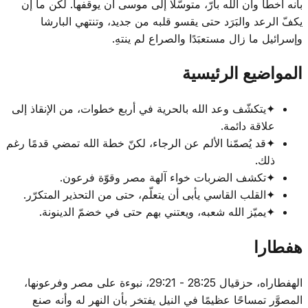
بأنه أخطأ وأن الله بارّ، متوسّلًا إلى موسى أن يوقفها. لكن ما إن
يكفّ الرعد والبَرَد حتى يقسو قلبه من جديد، وتنتهي البارشا
وإسرائيل ما زال مستعبَدًا والصراع لم ينتهِ.
المواضيع الرئيسية
✦
يتكشّف وعد الله بالحرية في أربع خطوات، من الإنقاذ إلى
علاقة دائمة.
✦
قد يُصمّنا الألم عن الرجاء، لكنّ خطة الله تمضي قدمًا رغم
ذلك.
✦
تكشف الضربات خواء آلهة مصر وقوّة فرعون.
✦
القلب القاسي يأبى أن يتعلّم، حتى من التحذير المتكرّر.
✦
يميّز الله شعبه، ويعتني بهم حتى في خضمّ الدينونة.
هفطارا
الهفطاراه، حزقيال 28:25 - 29:21، نبوءة على مصر وفرعونها،
المصوَّر تمساحًا عظيمًا في النيل يفتخر بأن النهر له وأنه صنع