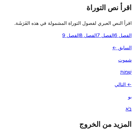
اقرأ نص التوراة
اقرأ النص العبري لفصول التوراة المشمولة في هذه الفَرَشَة.
الفصل 6
الفصل 7
الفصل 8
الفصل 9
السابق ←
شموت
שְׁמוֹת
← التالي
بو
בֹּא
المزيد من الخروج