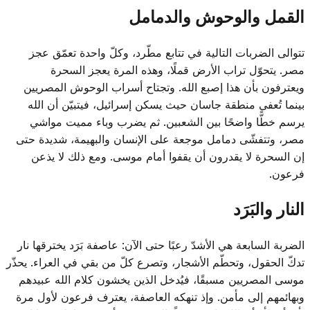
القمل والوحوش والدمامل
تتوالى الضربات التالية في تتابع مطّرد، وكلّ واحدة تعمّق عجز
مصر. يتحوّل تراب الأرض قملًا، وهذه المرة يعجز السحرة
ويعترفون بأن هذا إصبع الله. وتجتاح أسراب الوحوش المصريين
بينما تُعفى منطقة جاسان حيث يسكن إسرائيل، فيتبيّن أن الله
يرسم خطًّا واضحًا بين الشعبين. ثم يضرب وباء مميت مواشي
مصر، وتتفشّى دمامل موجعة على الإنسان والبهيمة، شديدة حتى
إن السحرة لا يقدرون أن يقفوا أمام موسى. ومع ذلك لا يذعن
فرعون.
النار والبَرَد
الضربة السابعة هي الأشدّ رعبًا حتى الآن: عاصفة بَرَد يخترقها نار
تدكّ الحقول، وتحطّم الأشجار، وتصرع كلّ من بقي في العراء. يحذّر
موسى المصريين مسبقًا، فيُدخل الذين يخشون كلام الله عبيدهم
وبهائمهم إلى مأمن. وإذ تنهكه العاصفة، يعترف فرعون لأول مرة