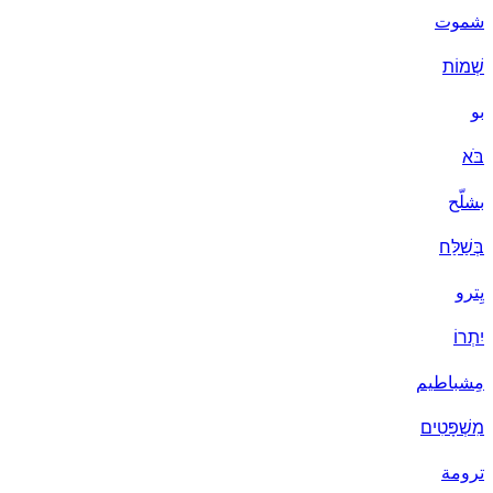
شموت
שְׁמוֹת
بو
בֹּא
بشلّح
בְּשַׁלַּח
يِترو
יִתְרוֹ
مِشباطيم
מִשְׁפָּטִים
ترومة