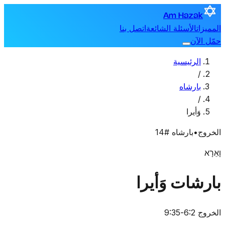
Am Hazak
المميزات
الأسئلة الشائعة
اتصل بنا
حمّل الآن
الرئيسية
/
بارشاه
/
وَأيرا
الخروج
•
بارشاه #14
וָאֵרָא
بارشات وَأيرا
الخروج 6:2-9:35