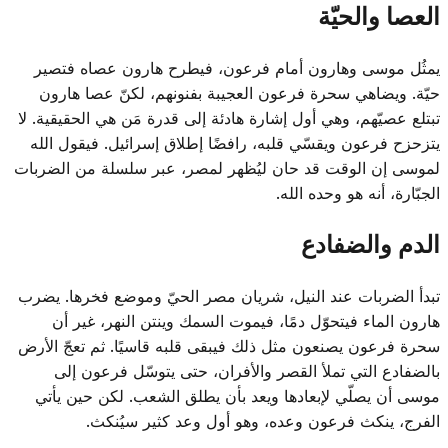
العصا والحيّة
يمثُل موسى وهارون أمام فرعون، فيطرح هارون عصاه فتصير
حيّة. ويضاهي سحرة فرعون العجيبة بفنونهم، لكنّ عصا هارون
تبتلع عصيّهم، وهي أول إشارة هادئة إلى قدرة مَن هي الحقيقية. لا
يتزحزح فرعون ويقسّي قلبه، رافضًا إطلاق إسرائيل. فيقول الله
لموسى إن الوقت قد حان ليُظهر لمصر، عبر سلسلة من الضربات
الجبّارة، أنه هو وحده الله.
الدم والضفادع
تبدأ الضربات عند النيل، شريان مصر الحيّ وموضع فخرها. يضرب
هارون الماء فيتحوّل دمًا، فيموت السمك وينتن النهر، غير أن
سحرة فرعون يصنعون مثل ذلك فيبقى قلبه قاسيًا. ثم تعجّ الأرض
بالضفادع التي تملأ القصر والأفران، حتى يتوسّل فرعون إلى
موسى أن يصلّي لإبعادها ويعد بأن يطلق الشعب. لكن حين يأتي
الفرج، ينكث فرعون وعده، وهو أول وعد كثير سيُنكث.