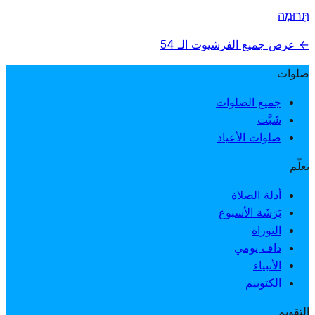
תְּרוּמָה
← عرض جميع الفرشيوت الـ 54
صلوات
جميع الصلوات
شَبَّت
صلوات الأعياد
تعلّم
أدلة الصلاة
بَرَشَة الأسبوع
التوراة
داف يومي
الأنبياء
الكتوبيم
التقويم