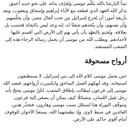
تبدأ البارشا بالله يكلّم موسى ويُعرّف بذاته على نحو جديد أعمق.
يذكر الله العهد الذي قطعه مع الآباء إبراهيم وإسحاق ويعقوب، ويعد
بأربعة أمور: أن يُخرج إسرائيل من تحت أثقال مصر، وأن يخلّصهم،
وأن يفديهم، وأن يتّخذهم شعبًا له. إنه وعد ليس بالنجاة فحسب بل
بعلاقة، ويُختم بالتعهّد بأن يأتي بهم إلى الأرض التي أقسم عليها
لأجدادهم. ويطلب الله من موسى أن يحمل رسالة الرجاء هذه إلى
الشعب المستعبَد.
أرواح مسحوقة
حين يحمل موسى كلام الله إلى بني إسرائيل، لا يستطيعون
استيعابه، وقد أنهكهم العمل الساحق وانكسرت أرواحهم. فيعيد الله
موسى إلى فرعون ليطالب بإطلاق الشعب، لكنّ موسى يحتجّ بأنه
رجل ثقيل اللسان، متسائلًا كيف يمكن أن يصغي إليه فرعون.
وتتوقّف التوراة هنا لتسجّل نسب موسى وهارون، فتجذّر هذين
القائدين في سبط لاوي. وإذ يطمئنهما الله، يستعدّ الأخوان للوقوف
أمام أقوى حاكم على الأرض.