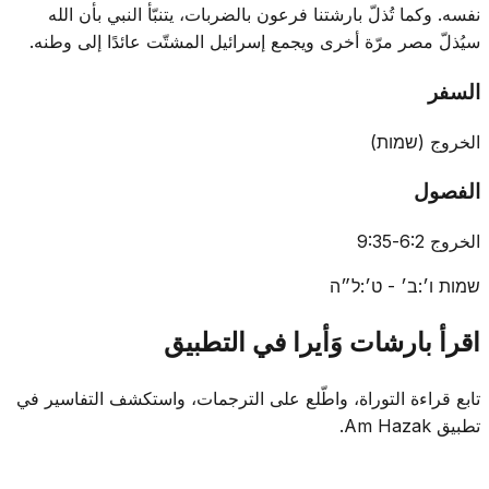
نفسه. وكما تُذلّ بارشتنا فرعون بالضربات، يتنبّأ النبي بأن الله
سيُذلّ مصر مرّة أخرى ويجمع إسرائيل المشتّت عائدًا إلى وطنه.
السفر
الخروج
(
שמות
)
الفصول
الخروج 6:2-9:35
שמות ו׳:ב׳ - ט׳:ל״ה
اقرأ بارشات وَأيرا في التطبيق
تابع قراءة التوراة، واطّلع على الترجمات، واستكشف التفاسير في
تطبيق Am Hazak.