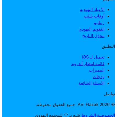
الأعياد اليهودية
أوقات شَبَّت
زمانيم
التقويم اليهودي
محوّل التاريخ
التطبيق
تحميل لـ iOS
قائمة انتظار أندرويد
المميزات
ودجات
الأسئلة الشائعة
تواصل
© 2026 Am Hazak. جميع الحقوق محفوظة.
الخصوصية
·
الشروط
·
صُنع بـ 🤍 للمجتمع اليهودي