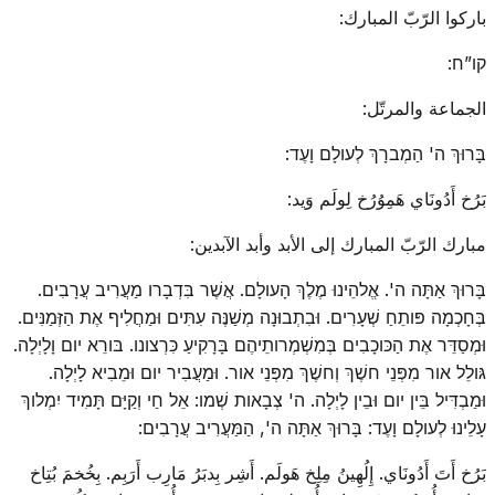
باركوا الرّبّ المبارك:
קו”ח:
الجماعة والمرتّل:
בָּרוּךְ ה' הַמְברָךְ לְעולָם וָעֶד:
بَرُخ أَدُونَاي هَمِوُرُخ لِولَم وَيد:
مبارك الرّبّ المبارك إلى الأبد وأبد الآبدين:
בָּרוּךְ אַתָּה ה'. אֱלהֵינוּ מֶלֶךְ הָעולָם. אֲשֶׁר בִּדְבָרו מַעֲרִיב עֲרָבִים.
בְּחָכְמָה פּותֵחַ שְׁעָרִים. וּבִתְבוּנָה מְשַׁנֶּה עִתִּים וּמַחֲלִיף אֶת הַזְּמַנִּים.
וּמְסַדֵּר אֶת הַכּוכָבִים בְּמִשְׁמְרותֵיהֶם בָּרָקִיעַ כִּרְצונו. בּורֵא יום וָלָיְלָה.
גּולֵל אור מִפְּנֵי חשֶׁךְ וְחשֶׁךְ מִפְּנֵי אור. וּמַעֲבִיר יום וּמֵבִיא לָיְלָה.
וּמַבְדִּיל בֵּין יום וּבֵין לָיְלָה. ה' צְבָאות שְׁמו: אֵל חַי וְקַיָּם תָּמִיד יִמְלוךְ
עָלֵינוּ לְעולָם וָעֶד: בָּרוּךְ אַתָּה ה', הַמַּעֲרִיב עֲרָבִים:
بَرُخ أَتَ أَدُونَاي. إِلُهِينُ مِلِخ هَولَم. أَشِر بِدبَرُ مَارِب أَرَبِم. بِخُخمَ بُتِاخ