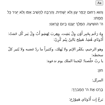
A
a
וְהוּא רַחוּם יְכַפֵּר עָון וְלא יַשְׁחִית. וְהִרְבָּה לְהָשִׁיב אַפּו וְלא יָעִיר כָּל
חֲמָתו:
ה' הושִׁיעָה. הַמֶּלֶךְ יַעֲנֵנוּ בְיום קָרְאֵנוּ:
وِهُ رَخُم يِخَبِر أَوُن وِلُ يَشِت. وِهِربَ لِهَشِو أَبُ وِلُ يَير كُل خَمَتُ:
أَدُونَاي هُشِا. هَمِلِخ يَاانِنُ بِيُم كُرِنُ:
وهو الرحيم، يكفّر الإثم ولا يُهلك، وكثيراً ما ردّ غضبه ولا يُثير كلّ
سخطه:
يا ربّ خلّصنا؛ ليُجبنا الملك يوم ندعوه:
חזן:
المرتّل:
בָּרְכוּ אֶת ה' הַמְברָךְ:
بَرخُ إِت أَدُونَاي هَمِوُرُخ: