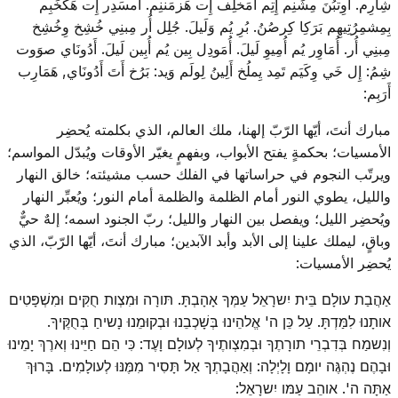
شِارِم. أُوِتبُنَ مِشَنِم إِتِم أُمَخلِف إِت هَزمَننِم. أُمسَدِر إِت هَكُخَبِم
بِمِشمِرُتِيهِم بَرَكِا كِرصُنُ. بُرِ يُم وَلَيلَ. جُلِل أُر مِبنِي خُشِخ وِخُشِخ
مِبنِي أُر. أُمَاوِر يُم أُمِيوِ لَيلَ. أُمَودِل بِين يُم أُبِين لَيلَ. أَدُونَاي صوَوت
شِمُ: إِل خَي وِكَيَم تَمِد يِملُخ أَلِينُ لِولَم وَيد: بَرُخ أَتَ أَدُونَاي, هَمَارِب
أَرَبِم:
مبارك أنتَ، أيّها الرّبّ إلهنا، ملك العالم، الذي بكلمته يُحضِر
الأمسيات؛ بحكمةٍ يفتح الأبواب، وبفهمٍ يغيّر الأوقات ويُبدّل المواسم؛
ويرتّب النجوم في حراساتها في الفلك حسب مشيئته؛ خالق النهار
والليل، يطوي النور أمام الظلمة والظلمة أمام النور؛ ويُعبِّر النهار
ويُحضِر الليل؛ ويفصل بين النهار والليل؛ ربّ الجنود اسمه؛ إلهٌ حيٌّ
وباقٍ، ليملك علينا إلى الأبد وأبد الآبدين؛ مبارك أنتَ، أيّها الرّبّ، الذي
يُحضِر الأمسيات:
אַהֲבַת עולָם בֵּית יִשרָאֵל עַמְּךָ אָהָבְתָּ. תּורָה וּמִצְות חֻקִּים וּמִשְׁפָּטִים
אותָנוּ לִמַּדְתָּ. עַל כֵּן ה' אֱלהֵינוּ בְּשָׁכְבֵנוּ וּבְקוּמֵנוּ נָשיחַ בְּחֻקֶּיךָ.
וְנִשמַח בְּדִבְרֵי תורָתֶךָ וּבְמִצְותֶיךָ לְעולָם וָעֶד: כִּי הֵם חַיֵּינוּ וְארֶךְ יָמֵינוּ
וּבָהֶם נֶהְגֶּה יומָם וָלָיְלָה: וְאַהֲבָתְךָ אַל תָּסִיר מִמֶּנּוּ לְעולָמִים. בָּרוּךְ
אַתָּה ה'. אוהֵב עַמּו יִשרָאֵל: