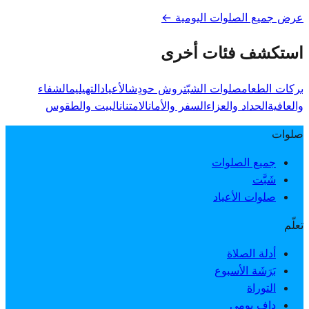
عرض جميع الصلوات اليومية ←
استكشف فئات أخرى
بركات الطعام
صلوات الشبّت
روش حودِش
الأعياد
التهيليم
الشفاء
والعافية
الحداد والعزاء
السفر والأمان
الامتنان
البيت والطقوس
صلوات
جميع الصلوات
شَبَّت
صلوات الأعياد
تعلّم
أدلة الصلاة
بَرَشَة الأسبوع
التوراة
داف يومي