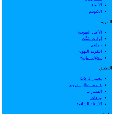
الأنبياء
الكتوبيم
التقويم
الأعياد اليهودية
أوقات شَبَّت
زمانيم
التقويم اليهودي
محوّل التاريخ
التطبيق
تحميل لـ iOS
قائمة انتظار أندرويد
المميزات
ودجات
الأسئلة الشائعة