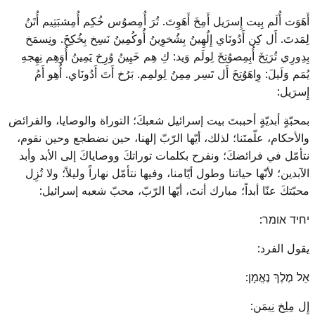
أَهَوَت أُلَم بِيت إِسرَيل أَمِخَ أَهَوِتَ. تُرَ أُمِصوُس خُكِم أُمِشبَتِيم أُتَنُ
لِمَدتَ. أَل كِن أَدُونَاي إِلُهِينُ بِشُخوِينُ أُوكُمِينُ نَسِخ بِخُكِخَ. ونِسمَخ
بِدِورِي تُرَتِخَ أُبِمِصوُتِخَ لِولَم وَيد: كِ هِم خَيِينُ وُرِخ يَمِينُ أُوَهِم نِهِجهِ
يُمَم وَلَيلَ: وِاهَوُتِخَ أَل تَسِر مِمِنُ لِولمِم. بَرُخ أَتَ أَدُونَاي. أُهِو أَمُ
إِسرَيل:
بمحبّةٍ أبديّةٍ أحببتَ بيت إسرائيل شعبكَ؛ التوراة والوصايا، والفرائض
والأحكام، علّمتَنا؛ لذلك، أيّها الرّبّ إلهنا، حين نضطجع وحين نقوم،
نتأمّل في فرائضكَ؛ ونفرح بكلمات توراتكَ ووصاياكَ إلى الأبد وأبد
الآبدين؛ لأنّها حياتنا وطول أيّامنا، وفيها نتأمّل نهاراً وليلاً؛ ولا تُزِل
محبّتكَ عنّا أبداً؛ مبارك أنتَ، أيّها الرّبّ، محبّ شعبه إسرائيل:
יחיד אומר:
يقول الفرد:
אֵל מֶלֶךְ נֶאֱמָן:
إِل مِلِخ نِيمَن: