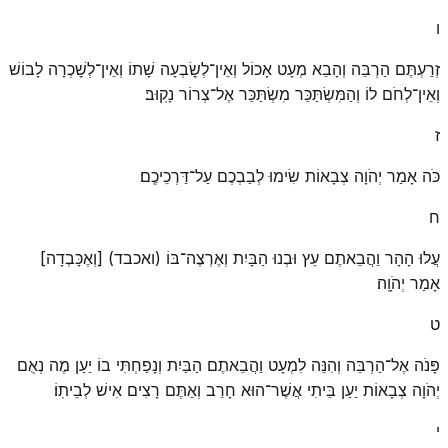
ו
זְרַעְתֶּם הַרְבֵּה וְהָבֵא מְעָט אָכוֹל וְאֵין־לְשׇׂבְעָה שָׁתוֹ וְאֵין־לְשׇׁכְרָה לָבוֹשׁ
וְאֵין־לְחֹם לוֹ וְהַמִּשְׂתַּכֵּר מִשְׂתַּכֵּר אֶל־צְרוֹר נָקֽוּב׃
ז
כֹּה אָמַר יְהֹוָה צְבָאוֹת שִׂימוּ לְבַבְכֶם עַל־דַּרְכֵיכֶֽם׃
ח
עֲלוּ הָהָר וַהֲבֵאתֶם עֵץ וּבְנוּ הַבָּיִת וְאֶרְצֶה־בּוֹ (ואכבד) [וְאֶכָּבְדָה]
אָמַר יְהֹוָֽה׃
ט
פָּנֹה אֶל־הַרְבֵּה וְהִנֵּה לִמְעָט וַהֲבֵאתֶם הַבַּיִת וְנָפַחְתִּי בוֹ יַעַן מֶה נְאֻם
יְהֹוָה צְבָאוֹת יַעַן בֵּיתִי אֲשֶׁר־הוּא חָרֵב וְאַתֶּם רָצִים אִישׁ לְבֵיתֽוֹ׃
י