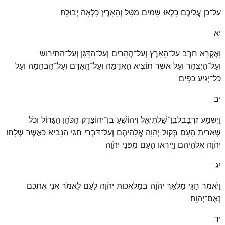
עַל־כֵּן עֲלֵיכֶם כָּלְאוּ שָׁמַיִם מִטָּל וְהָאָרֶץ כָּלְאָה יְבוּלָֽהּ׃
יא
וָאֶקְרָא חֹרֶב עַל־הָאָרֶץ וְעַל־הֶהָרִים וְעַל־הַדָּגָן וְעַל־הַתִּירוֹשׁ
וְעַל־הַיִּצְהָר וְעַל אֲשֶׁר תּוֹצִיא הָאֲדָמָה וְעַל־הָֽאָדָם וְעַל־הַבְּהֵמָה וְעַל
כׇּל־יְגִיעַ כַּפָּֽיִם׃
יב
וַיִּשְׁמַע זְרֻבָּבֶלבֶּֽן־שַׁלְתִּיאֵל וִיהוֹשֻׁעַ בֶּן־יְהוֹצָדָק הַכֹּהֵן הַגָּדוֹל וְכֹל
שְׁאֵרִית הָעָם בְּקוֹל יְהֹוָה אֱלֹֽהֵיהֶם וְעַל־דִּבְרֵי חַגַּי הַנָּבִיא כַּאֲשֶׁר שְׁלָחוֹ
יְהֹוָה אֱלֹהֵיהֶם וַיִּֽירְאוּ הָעָם מִפְּנֵי יְהֹוָֽה׃
יג
וַיֹּאמֶר חַגַּי מַלְאַךְ יְהֹוָה בְּמַלְאֲכוּת יְהֹוָה לָעָם לֵאמֹר אֲנִי אִתְּכֶם
נְאֻם־יְהֹוָֽה׃
יד