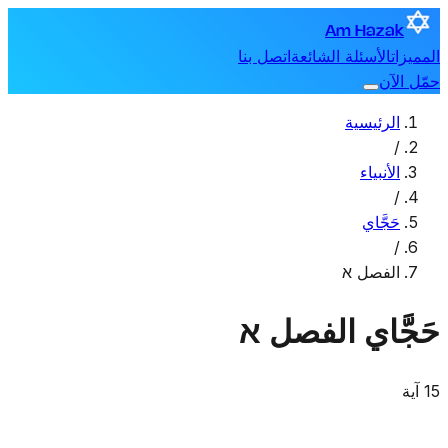
Am Hazak
المميزات
الأسئلة الشائعة
اتصل بنا
حمّل الآن
الرئيسية
/
الأنبياء
/
حَجَّاي
/
الفصل א
حَجَّاي
الفصل א
15 آية