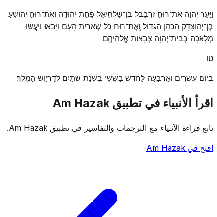
וַיָּעַר יְהֹוָה אֶת־רוּחַ זְרֻבָּבֶל בֶּן־שַׁלְתִּיאֵל פַּחַת יְהוּדָה וְאֶת־רוּחַ יְהוֹשֻׁעַ
בֶּן־יְהוֹצָדָק הַכֹּהֵן הַגָּדוֹל וְֽאֶת־רוּחַ כֹּל שְׁאֵרִית הָעָם וַיָּבֹאוּ וַיַּעֲשׂוּ
מְלָאכָה בְּבֵית־יְהֹוָה צְבָאוֹת אֱלֹהֵיהֶֽם׃
טו
בְּיוֹם עֶשְׂרִים וְאַרְבָּעָה לַחֹדֶשׁ בַּשִּׁשִּׁי בִּשְׁנַת שְׁתַּיִם לְדָרְיָוֶשׁ הַמֶּֽלֶךְ׃
اقرأ الأنبياء في تطبيق Am Hazak
تابع قراءة الأنبياء مع الترجمات والتفاسير في تطبيق Am Hazak.
افتح في Am Hazak