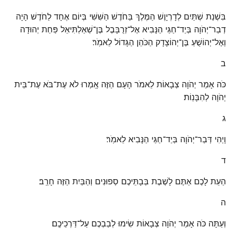
בִּשְׁנַת שְׁתַּיִם לְדָרְיָוֶשׁ הַמֶּלֶךְ בַּחֹדֶשׁ הַשִּׁשִּׁי בְּיוֹם אֶחָד לַחֹדֶשׁ הָיָה
דְבַר־יְהֹוָה בְּיַד־חַגַּי הַנָּבִיא אֶל־זְרֻבָּבֶל בֶּן־שְׁאַלְתִּיאֵל פַּחַת יְהוּדָה
וְאֶל־יְהוֹשֻׁעַ בֶּן־יְהוֹצָדָק הַכֹּהֵן הַגָּדוֹל לֵאמֹֽר׃
ב
כֹּה אָמַר יְהֹוָה צְבָאוֹת לֵאמֹר הָעָם הַזֶּה אָֽמְרוּ לֹא עֶת־בֹּא עֶת־בֵּית
יְהֹוָה לְהִבָּנֽוֹת׃
ג
וַֽיְהִי דְּבַר־יְהֹוָה בְּיַד־חַגַּי הַנָּבִיא לֵאמֹֽר׃
ד
הַעֵת לָכֶם אַתֶּם לָשֶׁבֶת בְּבָתֵּיכֶם סְפוּנִים וְהַבַּיִת הַזֶּה חָרֵֽב׃
ה
וְעַתָּה כֹּה אָמַר יְהֹוָה צְבָאוֹת שִׂימוּ לְבַבְכֶם עַל־דַּרְכֵיכֶֽם׃