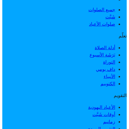
جميع الصلوات
شَبَّت
صلوات الأعياد
تعلّم
أدلة الصلاة
بَرَشَة الأسبوع
التوراة
داف يومي
الأنبياء
الكتوبيم
التقويم
الأعياد اليهودية
أوقات شَبَّت
زمانيم
التقويم اليهودي