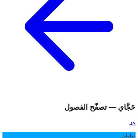
حَجَّاي
—
تصفّح الفصول
א
ב
صلوات