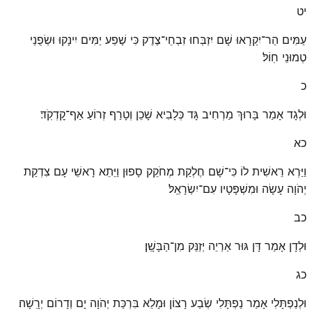
יט
עַמִּים הַר־יִקְרָאוּ שָׁם יִזְבְּחוּ זִבְחֵי־צֶדֶק כִּי שֶׁפַע יַמִּים יִינָקוּ וּשְׂפֻנֵי
טְמוּנֵי חֽוֹל׃
כ
וּלְגָד אָמַר בָּרוּךְ מַרְחִיב גָּד כְּלָבִיא שָׁכֵן וְטָרַף זְרוֹעַ אַף־קׇדְקֹֽד׃
כא
וַיַּרְא רֵאשִׁית לוֹ כִּי־שָׁם חֶלְקַת מְחֹקֵק סָפוּן וַיֵּתֵא רָאשֵׁי עָם צִדְקַת
יְהֹוָה עָשָׂה וּמִשְׁפָּטָיו עִם־יִשְׂרָאֵֽל׃
כב
וּלְדָן אָמַר דָּן גּוּר אַרְיֵה יְזַנֵּק מִן־הַבָּשָֽׁן׃
כג
וּלְנַפְתָּלִי אָמַר נַפְתָּלִי שְׂבַע רָצוֹן וּמָלֵא בִּרְכַּת יְהֹוָה יָם וְדָרוֹם יְרָֽשָׁה׃