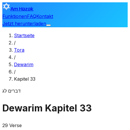
Am Hazak
Funktionen
FAQ
Kontakt
Jetzt herunterladen
Startseite
/
Tora
/
Dewarim
/
Kapitel 33
דברים
לג
Dewarim
Kapitel 33
29 Verse