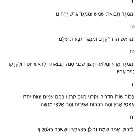
יד
וּמִמֶּגֶד תְּבוּאֹת שָׁמֶשׁ וּמִמֶּגֶד גֶּרֶשׁ יְרָחִֽים׃
טו
וּמֵרֹאשׁ הַרְרֵי־קֶדֶם וּמִמֶּגֶד גִּבְעוֹת עוֹלָֽם׃
טז
וּמִמֶּגֶד אֶרֶץ וּמְלֹאָהּ וּרְצוֹן שֹׁכְנִי סְנֶה תָּבוֹאתָה לְרֹאשׁ יוֹסֵף וּלְקׇדְקֹד
נְזִיר אֶחָֽיו׃
יז
בְּכוֹר שׁוֹרוֹ הָדָר לוֹ וְקַרְנֵי רְאֵם קַרְנָיו בָּהֶם עַמִּים יְנַגַּח יַחְדָּו
אַפְסֵי־אָרֶץ וְהֵם רִבְבוֹת אֶפְרַיִם וְהֵם אַלְפֵי מְנַשֶּֽׁה׃
יח
וְלִזְבוּלֻן אָמַר שְׂמַח זְבוּלֻן בְּצֵאתֶךָ וְיִשָּׂשכָר בְּאֹהָלֶֽיךָ׃