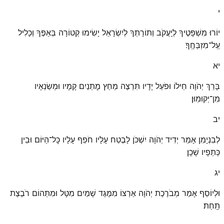
י
יוֹרוּ מִשְׁפָּטֶיךָ לְיַֽעֲקֹב וְתוֹרָתְךָ לְיִשְׂרָאֵל יָשִׂימוּ קְטוֹרָה בְּאַפֶּךָ וְכָלִיל
עַֽל־מִזְבְּחֶֽךָ׃
יא
בָּרֵךְ יְהֹוָה חֵילוֹ וּפֹעַל יָדָיו תִּרְצֶה מְחַץ מׇתְנַיִם קָמָיו וּמְשַׂנְאָיו
מִן־יְקוּמֽוּן׃
יב
לְבִנְיָמִן אָמַר יְדִיד יְהֹוָה יִשְׁכֹּן לָבֶטַח עָלָיו חֹפֵף עָלָיו כׇּל־הַיּוֹם וּבֵין
כְּתֵפָיו שָׁכֵֽן׃
יג
וּלְיוֹסֵף אָמַר מְבֹרֶכֶת יְהֹוָה אַרְצוֹ מִמֶּגֶד שָׁמַיִם מִטָּל וּמִתְּהוֹם רֹבֶצֶת
תָּֽחַת׃