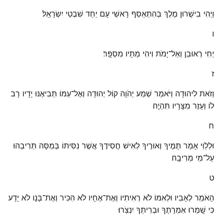
וַיְהִי בִישֻׁרוּן מֶלֶךְ בְּהִתְאַסֵּף רָאשֵׁי עָם יַחַד שִׁבְטֵי יִשְׂרָאֵֽל׃
ו
יְחִי רְאוּבֵן וְאַל־יָמֹת וִיהִי מְתָיו מִסְפָּֽר׃
ז
וְזֹאת לִיהוּדָה וַיֹּאמַר שְׁמַע יְהֹוָה קוֹל יְהוּדָה וְאֶל־עַמּוֹ תְּבִיאֶנּוּ יָדָיו רָב
לוֹ וְעֵזֶר מִצָּרָיו תִּהְיֶֽה׃
ח
וּלְלֵוִי אָמַר תֻּמֶּיךָ וְאוּרֶיךָ לְאִישׁ חֲסִידֶךָ אֲשֶׁר נִסִּיתוֹ בְּמַסָּה תְּרִיבֵהוּ
עַל־מֵי מְרִיבָֽה׃
ט
הָאֹמֵר לְאָבִיו וּלְאִמּוֹ לֹא רְאִיתִיו וְאֶת־אֶחָיו לֹא הִכִּיר וְאֶת־בָּנָו לֹא יָדָע
כִּי שָֽׁמְרוּ אִמְרָתֶךָ וּבְרִיתְךָ יִנְצֹֽרוּ׃