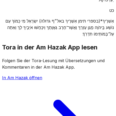
כט
אַשְׁרֶיךָ*(בספרי תימן אַשְׁרֶיךָ באל״ף גדולה) יִשְׂרָאֵל מִי כָמוֹךָ עַם
נוֹשַׁע בַּֽיהֹוָה מָגֵן עֶזְרֶךָ וַאֲשֶׁר־חֶרֶב גַּאֲוָתֶךָ וְיִכָּחֲשׁוּ אֹיְבֶיךָ לָךְ וְאַתָּה
עַל־בָּמוֹתֵימוֹ תִדְרֹֽךְ׃
Tora in der Am Hazak App lesen
Folgen Sie der Tora-Lesung mit Übersetzungen und
Kommentaren in der Am Hazak App.
In Am Hazak öffnen