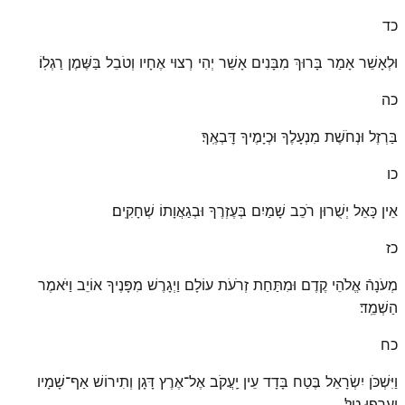
כד
וּלְאָשֵׁר אָמַר בָּרוּךְ מִבָּנִים אָשֵׁר יְהִי רְצוּי אֶחָיו וְטֹבֵל בַּשֶּׁמֶן רַגְלֽוֹ׃
כה
בַּרְזֶל וּנְחֹשֶׁת מִנְעָלֶךָ וּכְיָמֶיךָ דׇּבְאֶֽךָ׃
כו
אֵין כָּאֵל יְשֻׁרוּן רֹכֵב שָׁמַיִם בְּעֶזְרֶךָ וּבְגַאֲוָתוֹ שְׁחָקִֽים׃
כז
מְעֹנָהֿ אֱלֹהֵי קֶדֶם וּמִתַּחַת זְרֹעֹת עוֹלָם וַיְגָרֶשׁ מִפָּנֶיךָ אוֹיֵב וַיֹּאמֶר
הַשְׁמֵֽד׃
כח
וַיִּשְׁכֹּן יִשְׂרָאֵל בֶּטַח בָּדָד עֵין יַֽעֲקֹב אֶל־אֶרֶץ דָּגָן וְתִירוֹשׁ אַף־שָׁמָיו
יַעַרְפוּ טָֽל׃