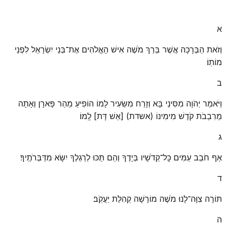
א
וְזֹאת הַבְּרָכָה אֲשֶׁר בֵּרַךְ מֹשֶׁה אִישׁ הָאֱלֹהִים אֶת־בְּנֵי יִשְׂרָאֵל לִפְנֵי
מוֹתֽוֹ׃
ב
וַיֹּאמַר יְהֹוָה מִסִּינַי בָּא וְזָרַח מִשֵּׂעִיר לָמוֹ הוֹפִיעַ מֵהַר פָּארָן וְאָתָה
מֵרִבְבֹת קֹדֶשׁ מִימִינוֹ (אשדת) [אֵשׁ דָּת] לָֽמוֹ׃
ג
אַף חֹבֵב עַמִּים כׇּל־קְדֹשָׁיו בְּיָדֶךָ וְהֵם תֻּכּוּ לְרַגְלֶךָ יִשָּׂא מִדַּבְּרֹתֶֽיךָ׃
ד
תּוֹרָה צִוָּה־לָנוּ מֹשֶׁה מוֹרָשָׁה קְהִלַּת יַעֲקֹֽב׃
ה