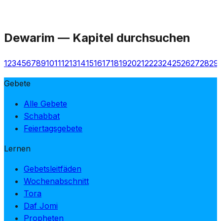
Dewarim
—
Kapitel durchsuchen
1
2
3
4
5
6
7
8
9
10
11
12
13
14
15
16
17
18
19
20
21
22
23
24
25
26
27
28
29
Gebete
Alle Gebete
Schabbat
Feiertagsgebete
Lernen
Gebetsleitfäden
Wochenabschnitt
Tora
Daf Jomi
Propheten