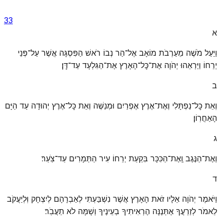
33
א
וַיַּעַל מֹשֶׁה מֵעַרְבֹת מוֹאָב אֶל־הַר נְבוֹ רֹאשׁ הַפִּסְגָּה אֲשֶׁר עַל־פְּנֵי
יְרֵחוֹ וַיַּרְאֵהוּ יְהֹוָה אֶת־כׇּל־הָאָרֶץ אֶת־הַגִּלְעָד עַד־דָּֽן׃
ב
וְאֵת כׇּל־נַפְתָּלִי וְאֶת־אֶרֶץ אֶפְרַיִם וּמְנַשֶּׁה וְאֵת כׇּל־אֶרֶץ יְהוּדָה עַד הַיָּם
הָאַחֲרֽוֹן׃
ג
וְאֶת־הַנֶּגֶב וְֽאֶת־הַכִּכָּר בִּקְעַת יְרֵחוֹ עִיר הַתְּמָרִים עַד־צֹֽעַר׃
ד
וַיֹּאמֶר יְהֹוָה אֵלָיו זֹאת הָאָרֶץ אֲשֶׁר נִשְׁבַּעְתִּי לְאַבְרָהָם לְיִצְחָק וּֽלְיַעֲקֹב
לֵאמֹר לְזַרְעֲךָ אֶתְּנֶנָּה הֶרְאִיתִיךָ בְעֵינֶיךָ וְשָׁמָּה לֹא תַעֲבֹֽר׃