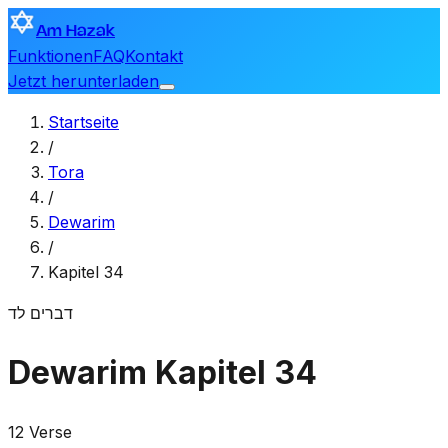
Am Hazak
Funktionen
FAQ
Kontakt
Jetzt herunterladen
Startseite
/
Tora
/
Dewarim
/
Kapitel 34
דברים
לד
Dewarim
Kapitel 34
12 Verse