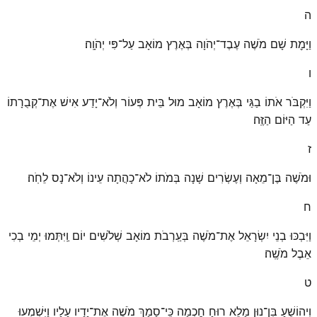
ה
וַיָּמׇת שָׁם מֹשֶׁה עֶבֶד־יְהֹוָה בְּאֶרֶץ מוֹאָב עַל־פִּי יְהֹוָֽה׃
ו
וַיִּקְבֹּר אֹתוֹ בַגַּי בְּאֶרֶץ מוֹאָב מוּל בֵּית פְּעוֹר וְלֹא־יָדַע אִישׁ אֶת־קְבֻרָתוֹ
עַד הַיּוֹם הַזֶּֽה׃
ז
וּמֹשֶׁה בֶּן־מֵאָה וְעֶשְׂרִים שָׁנָה בְּמֹתוֹ לֹא־כָהֲתָה עֵינוֹ וְלֹא־נָס לֵחֹֽה׃
ח
וַיִּבְכּוּ בְנֵי יִשְׂרָאֵל אֶת־מֹשֶׁה בְּעַֽרְבֹת מוֹאָב שְׁלֹשִׁים יוֹם וַֽיִּתְּמוּ יְמֵי בְכִי
אֵבֶל מֹשֶֽׁה׃
ט
וִיהוֹשֻׁעַ בִּן־נוּן מָלֵא רוּחַ חׇכְמָה כִּֽי־סָמַךְ מֹשֶׁה אֶת־יָדָיו עָלָיו וַיִּשְׁמְעוּ