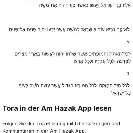
אֵלָיו בְּנֵֽי־יִשְׂרָאֵל וַֽיַּעֲשׂוּ כַּאֲשֶׁר צִוָּה יְהֹוָה אֶת־מֹשֶֽׁה׃
י
וְלֹא־קָם נָבִיא עוֹד בְּיִשְׂרָאֵל כְּמֹשֶׁה אֲשֶׁר יְדָעוֹ יְהֹוָה פָּנִים אֶל־פָּנִֽים׃
יא
לְכׇל־הָאֹתֹת וְהַמּוֹפְתִים אֲשֶׁר שְׁלָחוֹ יְהֹוָה לַעֲשׂוֹת בְּאֶרֶץ מִצְרָיִם
לְפַרְעֹה וּלְכׇל־עֲבָדָיו וּלְכׇל־אַרְצֽוֹ׃
יב
וּלְכֹל הַיָּד הַחֲזָקָה וּלְכֹל הַמּוֹרָא הַגָּדוֹל אֲשֶׁר עָשָׂה מֹשֶׁה לְעֵינֵי
כׇּל־יִשְׂרָאֵֽל׃
Tora in der Am Hazak App lesen
Folgen Sie der Tora-Lesung mit Übersetzungen und
Kommentaren in der Am Hazak App.