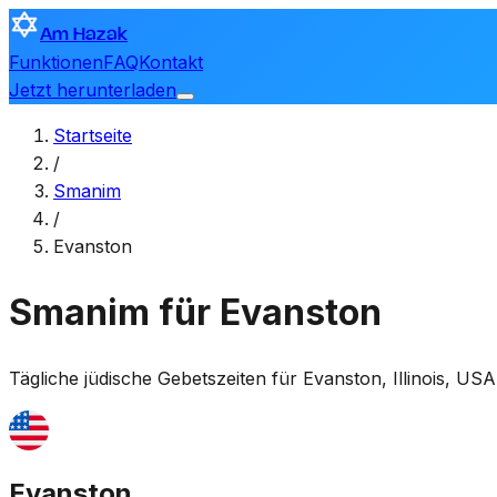
Am Hazak
Funktionen
FAQ
Kontakt
Jetzt herunterladen
Startseite
/
Smanim
/
Evanston
Smanim für Evanston
Tägliche jüdische Gebetszeiten für
Evanston
,
Illinois, USA
Evanston