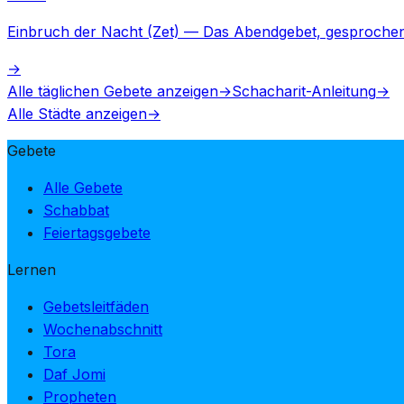
Einbruch der Nacht (Zet)
—
Das Abendgebet, gesprochen
→
Alle täglichen Gebete anzeigen
→
Schacharit-Anleitung
→
Alle Städte anzeigen
→
Gebete
Alle Gebete
Schabbat
Feiertagsgebete
Lernen
Gebetsleitfäden
Wochenabschnitt
Tora
Daf Jomi
Propheten