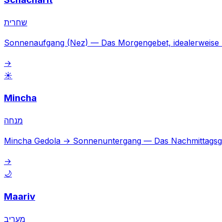
שחרית
Sonnenaufgang (Nez)
—
Das Morgengebet, idealerweise
→
☀️
Mincha
מנחה
Mincha Gedola → Sonnenuntergang
—
Das Nachmittagsg
→
🌙
Maariv
מעריב