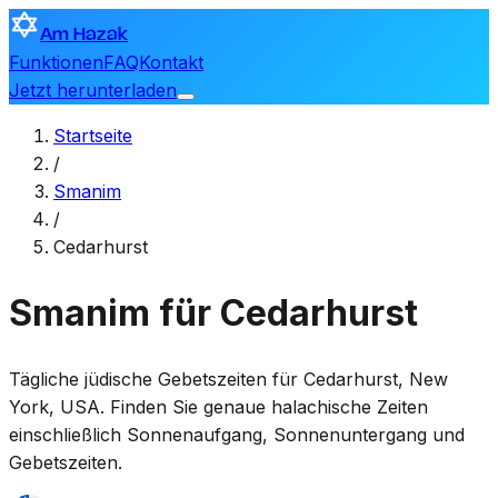
Am Hazak
Funktionen
FAQ
Kontakt
Jetzt herunterladen
Startseite
/
Smanim
/
Cedarhurst
Smanim für Cedarhurst
Tägliche jüdische Gebetszeiten für
Cedarhurst
,
New
York, USA
. Finden Sie genaue halachische Zeiten
einschließlich Sonnenaufgang, Sonnenuntergang und
Gebetszeiten.