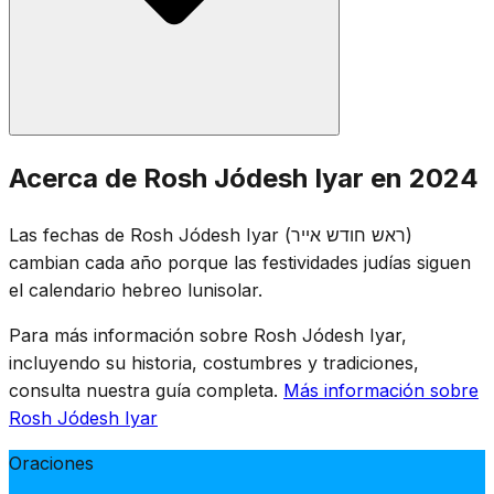
Se recitan las oraciones estándar de Rosh Jódesh:
Acerca de Rosh Jódesh Iyar en 2024
medio Halel, Yaalé VeYavó, la lectura de la Torá y
Musaf. Como Rosh Jódesh Iyar cae durante el período
Las fechas de Rosh Jódesh Iyar (ראש חודש אייר)
del Ómer, la cuenta del Ómer continúa en los servicios
cambian cada año porque las festividades judías siguen
nocturnos. Las costumbres de semi-duelo del Ómer se
el calendario hebreo lunisolar.
mantienen vigentes en Rosh Jódesh mismo.
Para más información sobre Rosh Jódesh Iyar,
incluyendo su historia, costumbres y tradiciones,
consulta nuestra guía completa.
Más información sobre
Rosh Jódesh Iyar
Oraciones