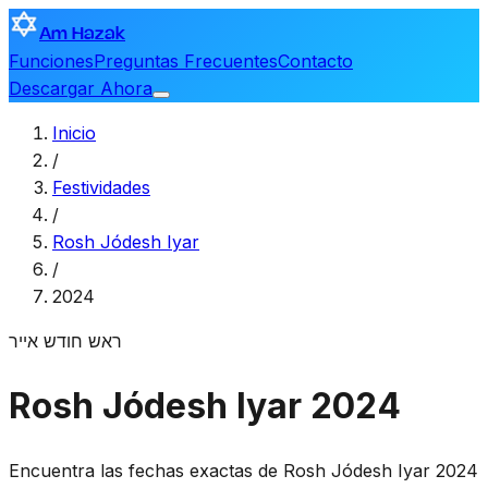
Am Hazak
Funciones
Preguntas Frecuentes
Contacto
Descargar Ahora
Inicio
/
Festividades
/
Rosh Jódesh Iyar
/
2024
ראש חודש אייר
Rosh Jódesh Iyar 2024
Encuentra las fechas exactas de Rosh Jódesh Iyar 2024