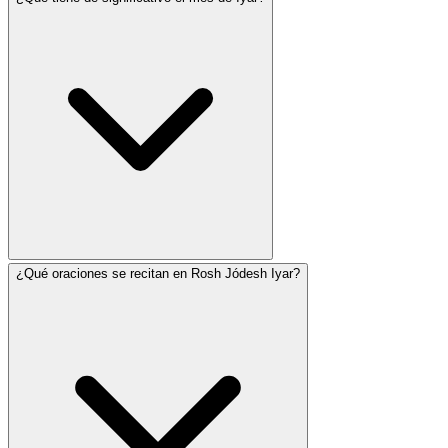
¿Qué oraciones se recitan en Rosh Jódesh Iyar?
Iyar cae enteramente dentro del período de la cuenta
del Ómer y contiene varios días significativos: Pésaj
Shení (14), Lag BaOmer (18) y Yom Yerushaláyim (28).
En Israel, Yom HaZikarón (4) y Yom HaAtzmaut (5)
también caen en Iyar. El mes se asocia con la sanación
— las letras hebreas de Iyar son un acrónimo de 'Aní
Hashem Rofeja' (Yo soy Dios tu sanador).