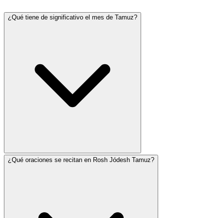
¿Qué tiene de significativo el mes de Tamuz?
¿Qué oraciones se recitan en Rosh Jódesh Tamuz?
Tamuz es un mes asociado con el duelo. El 17 de Tamuz
es un día de ayuno que conmemora la brecha en las
murallas de Jerusalén y marca el comienzo de las Tres
Semanas de duelo que llevan a Tishá BeAv. Según la
tradición, el pecado del Becerro de Oro y la ruptura de