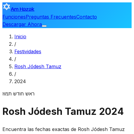
Am Hazak
Funciones
Preguntas Frecuentes
Contacto
Descargar Ahora
Inicio
/
Festividades
/
Rosh Jódesh Tamuz
/
2024
ראש חודש תמוז
Rosh Jódesh Tamuz 2024
Encuentra las fechas exactas de Rosh Jódesh Tamuz