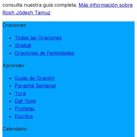
consulta nuestra guía completa.
Más información sobre
Rosh Jódesh Tamuz
Oraciones
Todas las Oraciones
Shabat
Oraciones de Festividades
Aprender
Guías de Oración
Parashá Semanal
Torá
Daf Yomi
Profetas
Escritos
Calendario