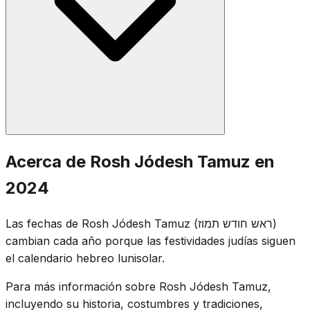
las primeras tablas por Moisés ocurrieron durante este
mes.
Se recitan las oraciones estándar de Rosh Jódesh:
Acerca de Rosh Jódesh Tamuz en
medio Halel, Yaalé VeYavó, la lectura de la Torá y
2024
Musaf. Aunque Rosh Jódesh en sí es un día alegre, la
comunidad es consciente de que el solemne período de
Las fechas de Rosh Jódesh Tamuz (ראש חודש תמוז)
las Tres Semanas comienza más adelante en el mes, el
cambian cada año porque las festividades judías siguen
17 de Tamuz.
el calendario hebreo lunisolar.
Para más información sobre Rosh Jódesh Tamuz,
incluyendo su historia, costumbres y tradiciones,