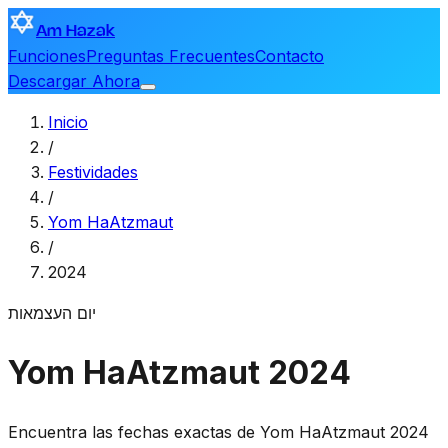
Am Hazak
Funciones
Preguntas Frecuentes
Contacto
Descargar Ahora
Inicio
/
Festividades
/
Yom HaAtzmaut
/
2024
יום העצמאות
Yom HaAtzmaut 2024
Encuentra las fechas exactas de Yom HaAtzmaut 2024