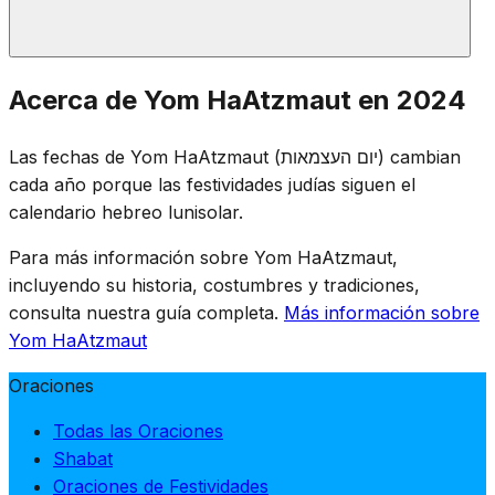
Al anochecer de Yom HaZikarón, una ceremonia en el
Acerca de Yom HaAtzmaut en 2024
Monte Herzl marca la transición. Las antorchas
memoriales se extinguen y comienza la celebración —
Las fechas de Yom HaAtzmaut (יום העצמאות) cambian
del duelo a la alegría en una sola noche, enfatizando el
cada año porque las festividades judías siguen el
precio pagado por la independencia.
calendario hebreo lunisolar.
Para más información sobre Yom HaAtzmaut,
incluyendo su historia, costumbres y tradiciones,
consulta nuestra guía completa.
Más información sobre
Yom HaAtzmaut
Oraciones
Todas las Oraciones
Shabat
Oraciones de Festividades