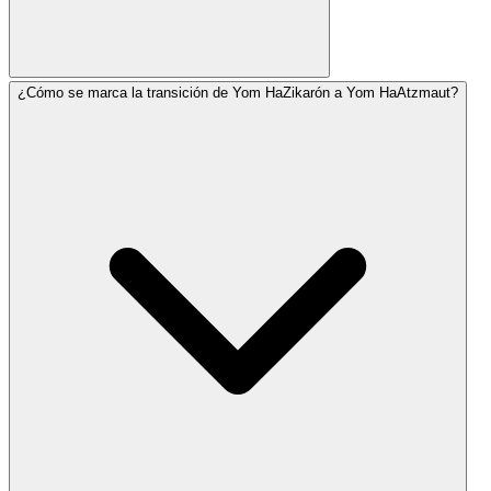
¿Cómo se marca la transición de Yom HaZikarón a Yom HaAtzmaut?
Muchas comunidades recitan Halel (con o sin
bendición), la Oración por el Estado de Israel y salmos
especiales. Algunas recitan la oración de Al Hanisim
adaptada para Yom HaAtzmaut, agradeciendo a Dios
por el milagro de la fundación de Israel.