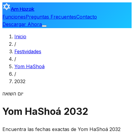
Am Hazak
Funciones
Preguntas Frecuentes
Contacto
Descargar Ahora
Inicio
/
Festividades
/
Yom HaShoá
/
2032
יום השואה
Yom HaShoá 2032
Encuentra las fechas exactas de Yom HaShoá 2032