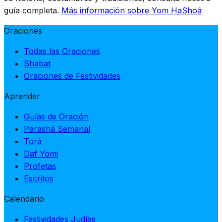
guía completa.
Más información sobre Yom HaShoá
Oraciones
Todas las Oraciones
Shabat
Oraciones de Festividades
Aprender
Guías de Oración
Parashá Semanal
Torá
Daf Yomi
Profetas
Escritos
Calendario
Festividades Judías