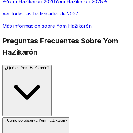
←
Yom HaZikarón 2026
Yom HaZikarón 2028
→
Ver todas las festividades de 2027
Más información sobre Yom HaZikarón
Preguntas Frecuentes Sobre Yom
HaZikarón
¿Qué es Yom HaZikarón?
¿Cómo se observa Yom HaZikarón?
Yom HaZikarón (Día Memorial de Israel) se observa el 4
de Iyar, el día antes de Yom HaAtzmaut. Conmemora a