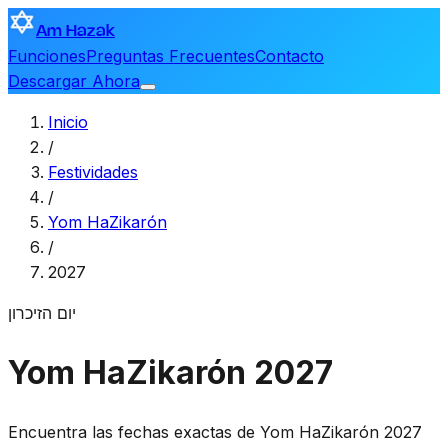
Am Hazak
Funciones
Preguntas Frecuentes
Contacto
Descargar Ahora
Inicio
/
Festividades
/
Yom HaZikarón
/
2027
יום הזיכרון
Yom HaZikarón 2027
Encuentra las fechas exactas de Yom HaZikarón 2027