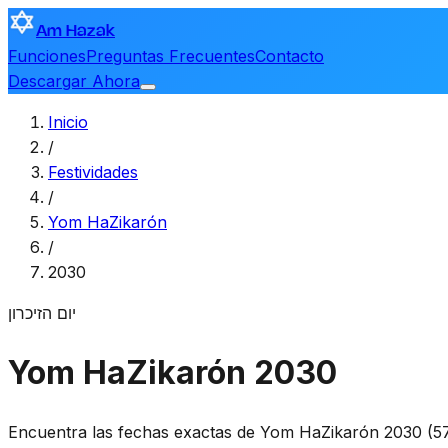
Am Hazak
Funciones
Preguntas Frecuentes
Contacto
Descargar Ahora
Inicio
/
Festividades
/
Yom HaZikarón
/
2030
יום הזיכרון
Yom HaZikarón 2030
Encuentra las fechas exactas de Yom HaZikarón 2030 (5