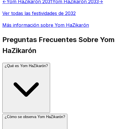
←
Yom HaZikarón 2031
Yom HaZikarón 2033
→
Ver todas las festividades de 2032
Más información sobre Yom HaZikarón
Preguntas Frecuentes Sobre Yom
HaZikarón
¿Qué es Yom HaZikarón?
¿Cómo se observa Yom HaZikarón?
Yom HaZikarón (Día Memorial de Israel) se observa el 4
de Iyar, el día antes de Yom HaAtzmaut. Conmemora a