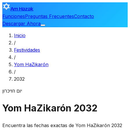
Am Hazak
Funciones
Preguntas Frecuentes
Contacto
Descargar Ahora
Inicio
/
Festividades
/
Yom HaZikarón
/
2032
יום הזיכרון
Yom HaZikarón 2032
Encuentra las fechas exactas de Yom HaZikarón 2032