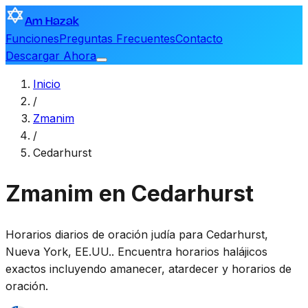
Am Hazak
Funciones
Preguntas Frecuentes
Contacto
Descargar Ahora
Inicio
/
Zmanim
/
Cedarhurst
Zmanim en Cedarhurst
Horarios diarios de oración judía para
Cedarhurst
,
Nueva York, EE.UU.
. Encuentra horarios halájicos
exactos incluyendo amanecer, atardecer y horarios de
oración.