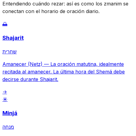
Entendiendo cuándo rezar: así es como los zmanim se
conectan con el horario de oración diario.
🌅
Shajarit
שחרית
Amanecer (Netz)
—
La oración matutina, idealmente
recitada al amanecer. La última hora del Shemá debe
decirse durante Shajarit.
→
☀️
Minjá
מנחה