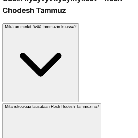
Chodesh Tammuz
Mikä on merkittävää tammuzin kuussa?
Mitä rukouksia lausutaan Rosh Hodesh Tammuzina?
Tammuz on suruun liittyvä kuukausi. Tammuzin 17.
päivä on paastopäivä, joka muistaa Jerusalemin muurien
murtumista, ja se merkitsee kolmen viikon surukauden
alkua, joka johtaa Tisha BeAviin. Perimätiedon mukaan