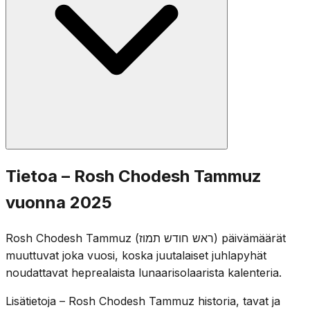
kultaisen vasikan synti ja Mooseksen ensimmäisten
laintaulujen rikkominen tapahtuivat tämän kuukauden
aikana.
Tavanomaiset Rosh Hodesh -rukoukset lausutaan:
Tietoa – Rosh Chodesh Tammuz
puolikas Hallel, Ya'ale V'Yavo, Toora-luku ja Musaf.
vuonna 2025
Vaikka Rosh Hodesh itsessään on iloinen päivä, yhteisö
on tietoinen siitä, että juhlallinen kolmen viikon kausi
Rosh Chodesh Tammuz (ראש חודש תמוז) päivämäärät
alkaa myöhemmin kuussa tammuzin 17. päivänä.
muuttuvat joka vuosi, koska juutalaiset juhlapyhät
noudattavat heprealaista lunaarisolaarista kalenteria.
Lisätietoja – Rosh Chodesh Tammuz historia, tavat ja