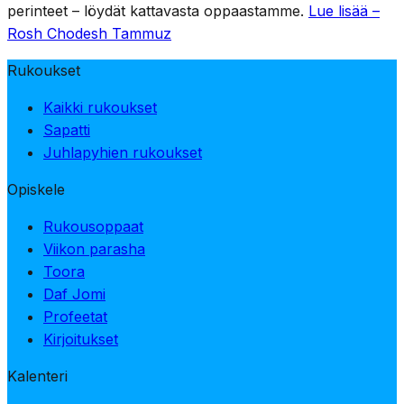
perinteet – löydät kattavasta oppaastamme.
Lue lisää –
Rosh Chodesh Tammuz
Rukoukset
Kaikki rukoukset
Sapatti
Juhlapyhien rukoukset
Opiskele
Rukousoppaat
Viikon parasha
Toora
Daf Jomi
Profeetat
Kirjoitukset
Kalenteri