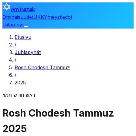
Am Hazak
Ominaisuudet
UKK
Yhteystiedot
Lataa nyt
Etusivu
/
Juhlapyhät
/
Rosh Chodesh Tammuz
/
2025
ראש חודש תמוז
Rosh Chodesh Tammuz
2025