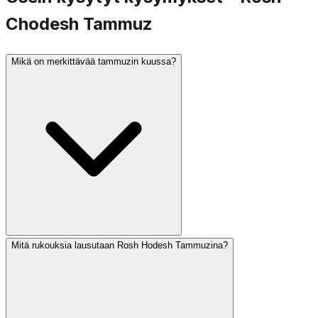
Chodesh Tammuz
Mikä on merkittävää tammuzin kuussa?
Mitä rukouksia lausutaan Rosh Hodesh Tammuzina?
Tammuz on suruun liittyvä kuukausi. Tammuzin 17.
päivä on paastopäivä, joka muistaa Jerusalemin muurien
murtumista, ja se merkitsee kolmen viikon surukauden
alkua, joka johtaa Tisha BeAviin. Perimätiedon mukaan