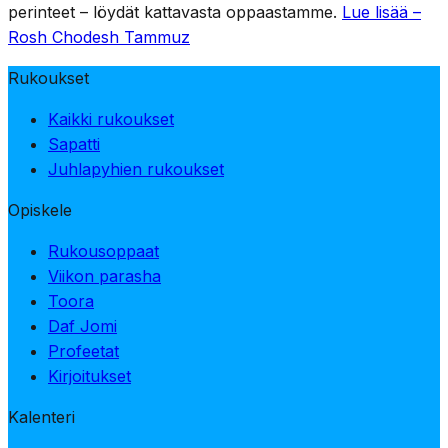
perinteet – löydät kattavasta oppaastamme.
Lue lisää –
Rosh Chodesh Tammuz
Rukoukset
Kaikki rukoukset
Sapatti
Juhlapyhien rukoukset
Opiskele
Rukousoppaat
Viikon parasha
Toora
Daf Jomi
Profeetat
Kirjoitukset
Kalenteri