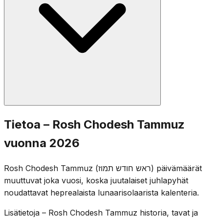
kultaisen vasikan synti ja Mooseksen ensimmäisten
laintaulujen rikkominen tapahtuivat tämän kuukauden
aikana.
Tavanomaiset Rosh Hodesh -rukoukset lausutaan:
Tietoa – Rosh Chodesh Tammuz
puolikas Hallel, Ya'ale V'Yavo, Toora-luku ja Musaf.
vuonna 2026
Vaikka Rosh Hodesh itsessään on iloinen päivä, yhteisö
on tietoinen siitä, että juhlallinen kolmen viikon kausi
Rosh Chodesh Tammuz (ראש חודש תמוז) päivämäärät
alkaa myöhemmin kuussa tammuzin 17. päivänä.
muuttuvat joka vuosi, koska juutalaiset juhlapyhät
noudattavat heprealaista lunaarisolaarista kalenteria.
Lisätietoja – Rosh Chodesh Tammuz historia, tavat ja