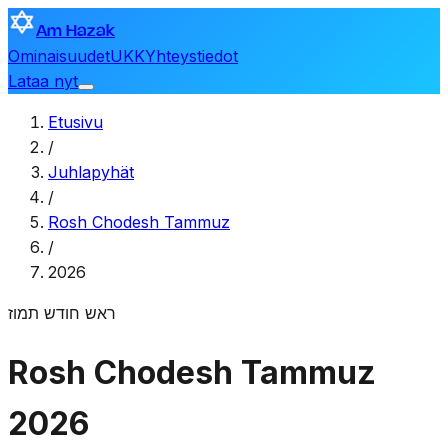
Am Hazak
Ominaisuudet
UKK
Yhteystiedot
Lataa nyt
Etusivu
/
Juhlapyhät
/
Rosh Chodesh Tammuz
/
2026
ראש חודש תמוז
Rosh Chodesh Tammuz
2026