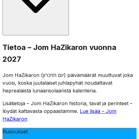
kaksminuuttinen sireeni seuraavana päivänä kello 11,
jolloin koko maa seisoo hiljaisuudessa.
Muistoseremonia pidetään sotilashautausmailla eri
Tietoa – Jom HaZikaron vuonna
puolilla Israelia, ja perheet vierailevat kaatuneiden
2027
sotilaiden haudoilla. Viihdepaikkoja suljetaan lain nojalla,
ja televisio ja radio lähettävät muisto-ohjelmia. Päivää
Jom HaZikaron (יום הזיכרון) päivämäärät muuttuvat joka
leimaa juhlallinen kokoontuminen, kaatuneiden nimien
vuosi, koska juutalaiset juhlapyhät noudattavat
lukeminen ja muistokynttilöiden sytyttäminen.
heprealaista lunaarisolaarista kalenteria.
Lisätietoja – Jom HaZikaron historia, tavat ja perinteet –
löydät kattavasta oppaastamme.
Lue lisää – Jom
HaZikaron
Rukoukset