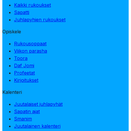
Kaikki rukoukset
Sapatti
Juhlapyhien rukoukset
Opiskele
Rukousoppaat
Viikon parasha
Toora
Daf Jomi
Profeetat
Kirjoitukset
Kalenteri
Juutalaiset juhlapyhät
Sapatin ajat
Smanim
Juutalainen kalenteri