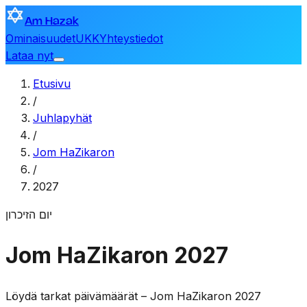
Am Hazak
Ominaisuudet
UKK
Yhteystiedot
Lataa nyt
Etusivu
/
Juhlapyhät
/
Jom HaZikaron
/
2027
יום הזיכרון
Jom HaZikaron 2027
Löydä tarkat päivämäärät – Jom HaZikaron 2027