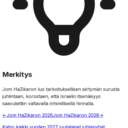
Merkitys
Jom HaZikaron luo tarkoituksellisen siirtymän surusta
juhlintaan, korostaen, että Israelin itsenäisyys
saavutettiin valtavalla inhimillisellä hinnalla.
←
Jom HaZikaron 2026
Jom HaZikaron 2028
→
Katso kaikki vuoden 2027 juutalaiset juhlapyhät