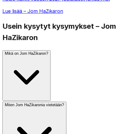
Lue lisää – Jom HaZikaron
Usein kysytyt kysymykset – Jom
HaZikaron
Mikä on Jom HaZikaron?
Miten Jom HaZikaronia vietetään?
Jom HaZikaron (Israelin muistopäivä) vietetään ijarin 4.
päivänä, päivää ennen Jom HaAtsma'utia. Se muistuttaa
kaatuneita israelilaisia sotilaita ja terrorismin uhreja.
Minuutin sireeni soi edellisenä iltana kello 20 ja