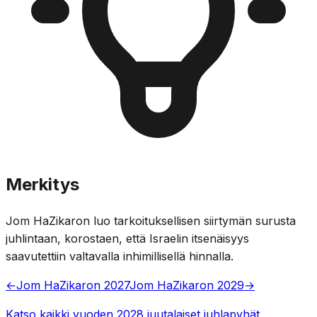
Merkitys
Jom HaZikaron luo tarkoituksellisen siirtymän surusta
juhlintaan, korostaen, että Israelin itsenäisyys
saavutettiin valtavalla inhimillisellä hinnalla.
←
Jom HaZikaron 2027
Jom HaZikaron 2029
→
Katso kaikki vuoden 2028 juutalaiset juhlapyhät