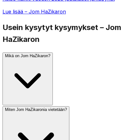
Lue lisää – Jom HaZikaron
Usein kysytyt kysymykset – Jom
HaZikaron
Mikä on Jom HaZikaron?
Miten Jom HaZikaronia vietetään?
Jom HaZikaron (Israelin muistopäivä) vietetään ijarin 4.
päivänä, päivää ennen Jom HaAtsma'utia. Se muistuttaa
kaatuneita israelilaisia sotilaita ja terrorismin uhreja.
Minuutin sireeni soi edellisenä iltana kello 20 ja