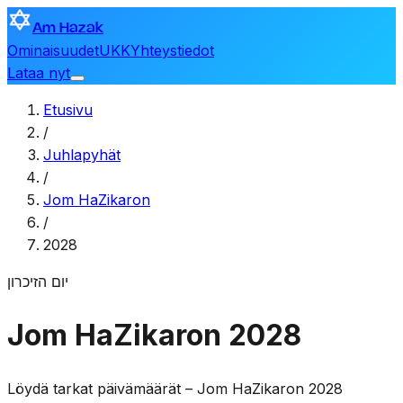
Am Hazak
Ominaisuudet
UKK
Yhteystiedot
Lataa nyt
Etusivu
/
Juhlapyhät
/
Jom HaZikaron
/
2028
יום הזיכרון
Jom HaZikaron 2028
Löydä tarkat päivämäärät – Jom HaZikaron 2028