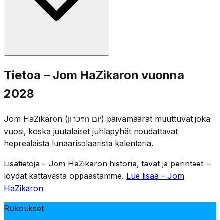
kaksminuuttinen sireeni seuraavana päivänä kello 11,
jolloin koko maa seisoo hiljaisuudessa.
Muistoseremonia pidetään sotilashautausmailla eri
Tietoa – Jom HaZikaron vuonna
puolilla Israelia, ja perheet vierailevat kaatuneiden
2028
sotilaiden haudoilla. Viihdepaikkoja suljetaan lain nojalla,
ja televisio ja radio lähettävät muisto-ohjelmia. Päivää
Jom HaZikaron (יום הזיכרון) päivämäärät muuttuvat joka
leimaa juhlallinen kokoontuminen, kaatuneiden nimien
vuosi, koska juutalaiset juhlapyhät noudattavat
lukeminen ja muistokynttilöiden sytyttäminen.
heprealaista lunaarisolaarista kalenteria.
Lisätietoja – Jom HaZikaron historia, tavat ja perinteet –
löydät kattavasta oppaastamme.
Lue lisää – Jom
HaZikaron
Rukoukset