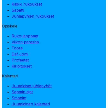
Kaikki rukoukset
Sapatti
Juhlapyhien rukoukset
Opiskele
Rukousoppaat
Viikon parasha
Toora
Daf Jomi
Profeetat
Kirjoitukset
Kalenteri
Juutalaiset juhlapyhät
Sapatin ajat
Smanim
Juutalainen kalenteri