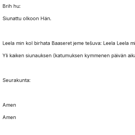
Brih hu:
Siunattu olkoon Hän.
Leela min kol birhata Baaseret jeme tešuva: Leela Leela
Yli kaiken siunauksen (katumuksen kymmenen päivän aikana
Seurakunta:
Amen
Amen