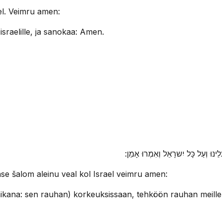
el. Veimru amen:
israelille, ja sanokaa: Amen.
 וְעַל כָּל יִשרָאֵל וְאִמְרוּ אָמֵן
e šalom aleinu veal kol Israel veimru amen:
na: sen rauhan) korkeuksissaan, tehköön rauhan meille ja