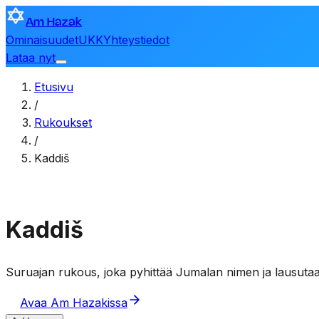
Am Hazak
Ominaisuudet
UKK
Yhteystiedot
Lataa nyt
Etusivu
/
Rukoukset
/
Kaddiš
Kaddiš
Suruajan rukous, joka pyhittää Jumalan nimen ja lausutaa
Avaa Am Hazakissa