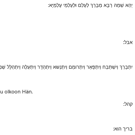
יְהֵא שְׁמֵהּ רַבָּא מְבָרַךְ לְעָלַם וּלְעָלְמֵי עָלְמַיָּא:
אבל:
יִתְבָּרַךְ וְיִשְׁתַּבַּח וְיִתְפָּאַר וְיִתְרומַם וְיִתְנַשּא וְיִתְהַדָּר וְיִתְעַלֶּה וְיִתְהַלָּל ש.
attu olkoon Hän.
קהל:
בריך הוא: