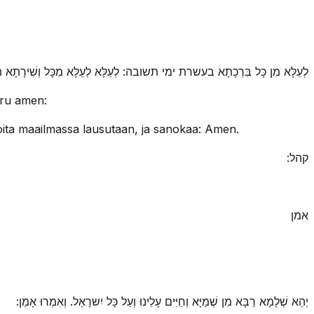
לְעֵלָּא מִן כָּל בִּרְכָתָא בעשרת ימי תשובה: לְעֵלָּא לְעֵלָּא מִכָּל וְשִׁירָתָא תֻּשׁ:
mru amen:
joita maailmassa lausutaan, ja sanokaa: Amen.
קהל:
אמן
יְהֵא שְׁלָמָא רַבָּא מִן שְׁמַיָּא וְחַיִּים עָלֵינוּ וְעַל כָּל יִשרָאֵל. וְאִמְרוּ אָמֵן: