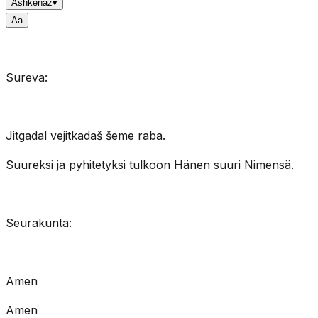
Ashkenaz
▾
A
a
Sureva:
Jitgadal vejitkadaš šeme raba.
Suureksi ja pyhitetyksi tulkoon Hänen suuri Nimensä.
Seurakunta:
Amen
Amen