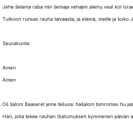
Jehe šelama raba min šemaja vehajim aleinu veal kol Isra
Tulkoon runsas rauha taivaasta, ja elämä, meille ja koko J
Seurakunta:
Amen
Amen
Oš šalom Baaseret jeme tešuva: hašalom bimromav hu jaas
Hän, joka tekee rauhan (katumuksen kymmenen päivän aika