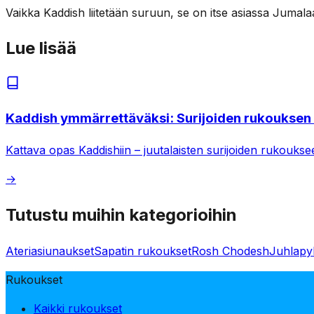
Vaikka Kaddish liitetään suruun, se on itse asiassa Jumal
Lue lisää
Kaddish ymmärrettäväksi: Surijoiden rukouksen
Kattava opas Kaddishiin – juutalaisten surijoiden rukouksee
→
Tutustu muihin kategorioihin
Ateriasiunaukset
Sapatin rukoukset
Rosh Chodesh
Juhlapy
Rukoukset
Kaikki rukoukset