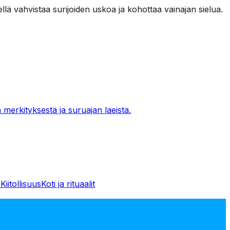
lä vahvistaa surijoiden uskoa ja kohottaa vainajan sielua.
 merkityksestä ja suruajan laeista.
s
Kiitollisuus
Koti ja rituaalit