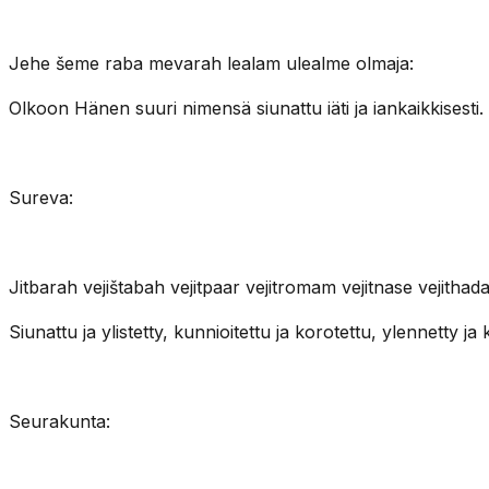
Jehe šeme raba mevarah lealam ulealme olmaja:
Olkoon Hänen suuri nimensä siunattu iäti ja iankaikkisesti.
Sureva:
Jitbarah vejištabah vejitpaar vejitromam vejitnase vejithada
Siunattu ja ylistetty, kunnioitettu ja korotettu, ylennetty 
Seurakunta: