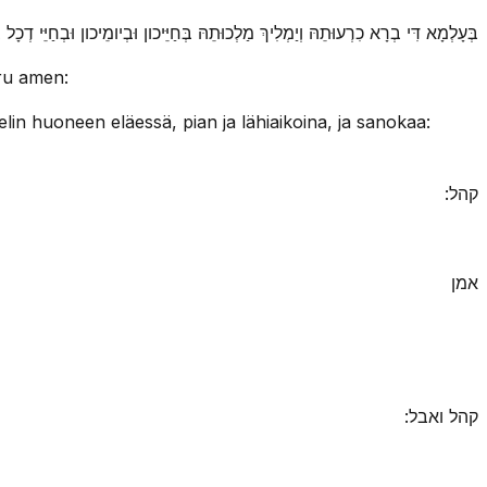
בְּעָלְמָא דִּי בְרָא כִרְעוּתֵהּ וְיַמְלִיךְ מַלְכוּתֵהּ בְּחַיֵּיכון וּבְיומֵיכון וּבְחַיֵּי דְכ:
mru amen:
n huoneen eläessä, pian ja lähiaikoina, ja sanokaa:
קהל:
אמן
קהל ואבל: