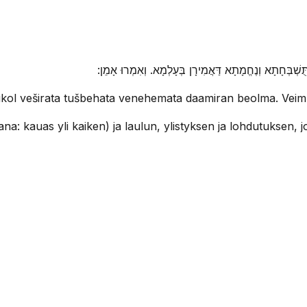
ְבְּחָתָא וְנֶחֱמָתָא דַּאֲמִירָן בְּעָלְמָא. וְאִמְרוּ אָמֵן
 mikol veširata tušbehata venehemata daamiran beolma. Vei
: kauas yli kaiken) ja laulun, ylistyksen ja lohdutuksen, 