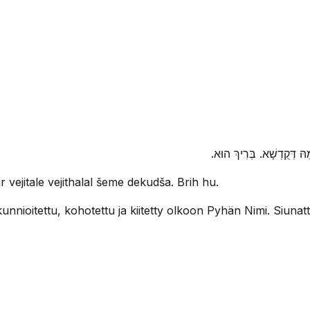
ְׁמֵהּ דְּקֻדְשָׁא. בְּרִיךְ הוּא
r vejitale vejithalal šeme dekudša. Brih hu.
ja kunnioitettu, kohotettu ja kiitetty olkoon Pyhän Nimi. Siun