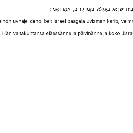
ָל בֵּית יִשרָאֵל בַּעֲגָלָא וּבִזְמַן קָרִיב, וְאִמְרוּ אָמֵן
eihon uvhajei dehol beit Israel baagala uvizman karib, vei
än valtakuntansa eläessänne ja päivinänne ja koko Jisraeli