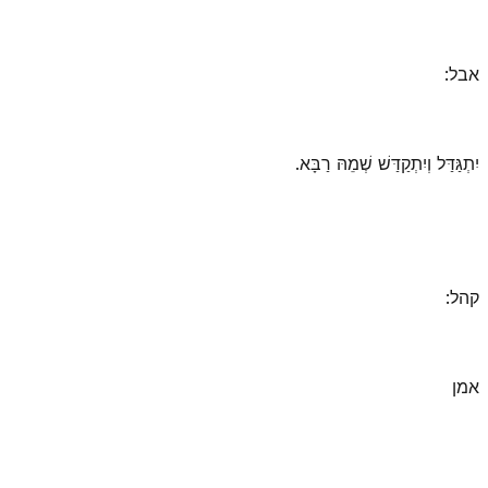
אבל:
יִתְגַּדַּל וְיִתְקַדַּשׁ שְׁמֵהּ רַבָּא.
קהל:
אמן