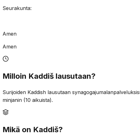
Seurakunta:
Amen
Amen
Milloin Kaddiš lausutaan?
Surijoiden Kaddish lausutaan synagogajumalanpalveluksis
minjanin (10 aikuista).
Mikä on Kaddiš?