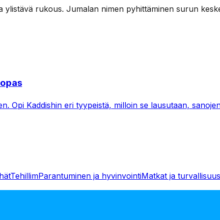
aa ylistävä rukous. Jumalan nimen pyhittäminen surun keskel
 opas
n. Opi Kaddishin eri tyypeistä, milloin se lausutaan, sanojen
hät
Tehillim
Parantuminen ja hyvinvointi
Matkat ja turvallisuu