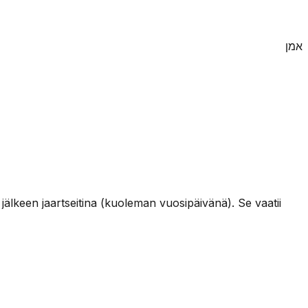
אמן
lkeen jaartseitina (kuoleman vuosipäivänä). Se vaatii