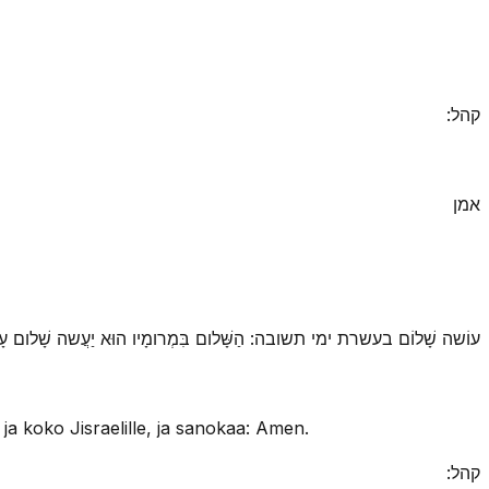
קהל:
אמן
עוֹשה שָׁלוֹם בעשרת ימי תשובה: הַשָּׁלום בִּמְרומָיו הוּא יַעֲשה שָׁלום עָלֵינוּ:
 koko Jisraelille, ja sanokaa: Amen.
קהל: