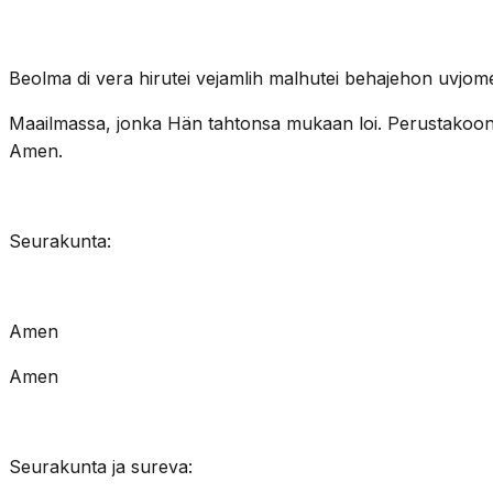
Beolma di vera hirutei vejamlih malhutei behajehon uvjom
Maailmassa, jonka Hän tahtonsa mukaan loi. Perustakoon H
Amen.
Seurakunta:
Amen
Amen
Seurakunta ja sureva: