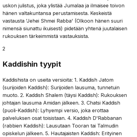
uskon julistus, joka ylistää Jumalaa ja ilmaisee toivon
hänen valtakuntansa perustamisesta. Keskeistä
vastausta 'Jehei Shmei Rabba' (Olkoon hänen suuri
nimensä siunattu ikuisesti) pidetään yhtenä juutalaisen
rukouksen tärkeimmistä vastauksista.
2
Kaddishin tyypit
Kaddishista on useita versioita: 1. Kaddish Jatom
(surijoiden Kaddish): Surijoiden lausuma, tunnetuin
muoto. 2. Kaddish Shalem (täysi Kaddish): Rukouksen
johtajan lausuma Amidan jälkeen. 3. Chatsi Kaddish
(puoli-Kaddish): Lyhyempi versio, joka erottaa
palveluksen osat toisistaan. 4. Kaddish D'Rabbanan
(rabbien Kaddish): Lausutaan Tooran tai Talmudin
opiskelun jälkeen. 5. Hautajaisten Kaddish: Erityinen