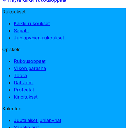
← Näytä kaikki rukousoppaat
Rukoukset
Kaikki rukoukset
Sapatti
Juhlapyhien rukoukset
Opiskele
Rukousoppaat
Viikon parasha
Toora
Daf Jomi
Profeetat
Kirjoitukset
Kalenteri
Juutalaiset juhlapyhät
Sapatin ajat