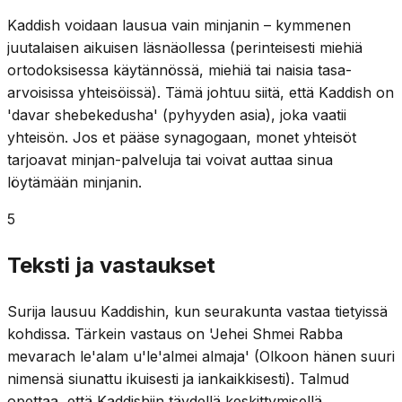
Kaddish voidaan lausua vain minjanin – kymmenen
juutalaisen aikuisen läsnäollessa (perinteisesti miehiä
ortodoksisessa käytännössä, miehiä tai naisia tasa-
arvoisissa yhteisöissä). Tämä johtuu siitä, että Kaddish on
'davar shebekedusha' (pyhyyden asia), joka vaatii
yhteisön. Jos et pääse synagogaan, monet yhteisöt
tarjoavat minjan-palveluja tai voivat auttaa sinua
löytämään minjanin.
5
Teksti ja vastaukset
Surija lausuu Kaddishin, kun seurakunta vastaa tietyissä
kohdissa. Tärkein vastaus on 'Jehei Shmei Rabba
mevarach le'alam u'le'almei almaja' (Olkoon hänen suuri
nimensä siunattu ikuisesti ja iankaikkisesti). Talmud
opettaa, että Kaddishiin täydellä keskittymisellä