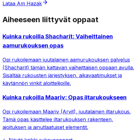
Lataa Am Hazak
Aiheeseen liittyvät oppaat
Kuinka rukoilla Shacharit: Vaiheittainen
aamurukouksen opas
Opi rukoilemaan juutalainen aamurukouksen palvelus
(Shacharit) tämän kattavan vaiheittaisen oppaan avulla.
Sisältää rukousten järjestyksen, aikavaatimukset ja
käytännön vinkit aloittelijoille.
Kuinka rukoilla Maariv: Opas iltarukoukseen
Opi rukoilemaan Maariv (Arvit), juutalainen iltarukous.
Tämä opas käsittelee iltarukouksen rakenteen,
ajoituksen ja ainutlaatuiset elementit.