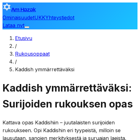
Am Hazak
Ominaisuudet
UKK
Yhteystiedot
Lataa nyt
Etusivu
/
Rukousoppaat
/
Kaddish ymmärrettäväksi
Kaddish ymmärrettäväksi:
Surijoiden rukouksen opas
Kattava opas Kaddishiin – juutalaisten surijoiden
rukoukseen. Opi Kaddishin eri tyypeistä, milloin se
lausutaan, sanojen merkityksestä ja suruajan laeista.