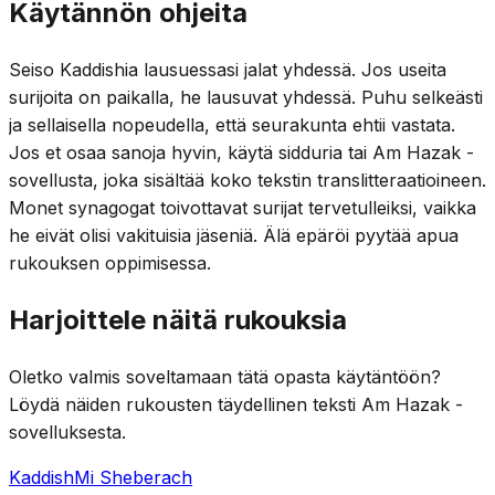
Käytännön ohjeita
Seiso Kaddishia lausuessasi jalat yhdessä. Jos useita
surijoita on paikalla, he lausuvat yhdessä. Puhu selkeästi
ja sellaisella nopeudella, että seurakunta ehtii vastata.
Jos et osaa sanoja hyvin, käytä sidduria tai Am Hazak -
sovellusta, joka sisältää koko tekstin translitteraatioineen.
Monet synagogat toivottavat surijat tervetulleiksi, vaikka
he eivät olisi vakituisia jäseniä. Älä epäröi pyytää apua
rukouksen oppimisessa.
Harjoittele näitä rukouksia
Oletko valmis soveltamaan tätä opasta käytäntöön?
Löydä näiden rukousten täydellinen teksti Am Hazak -
sovelluksesta.
Kaddish
Mi Sheberach