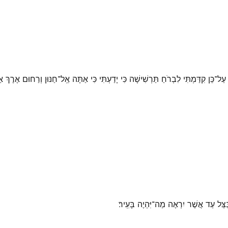
עַל־כֵּן קִדַּמְתִּי לִבְרֹחַ תַּרְשִׁישָׁה כִּי יָדַעְתִּי כִּי אַתָּה אֵֽל־חַנּוּן וְרַחוּם אֶרֶךְ
בַּצֵּל עַד אֲשֶׁר יִרְאֶה מַה־יִּהְיֶה בָּעִֽיר׃