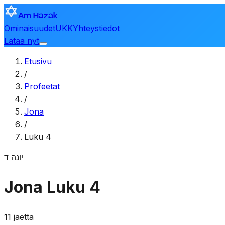
Am Hazak
Ominaisuudet
UKK
Yhteystiedot
Lataa nyt
Etusivu
/
Profeetat
/
Jona
/
Luku 4
יונה
ד
Jona
Luku 4
11 jaetta