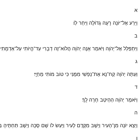
א
וַיֵּרַע אֶל־יוֹנָה רָעָה גְדוֹלָה וַיִּחַר לֽוֹ׃
ב
וַיִּתְפַּלֵּל אֶל־יְהֹוָה וַיֹּאמַר אָנָּה יְהֹוָה הֲלוֹא־זֶה דְבָרִי עַד־הֱיוֹתִי עַל־אַדְמָתִי 
ג
וְעַתָּה יְהֹוָה קַח־נָא אֶת־נַפְשִׁי מִמֶּנִּי כִּי טוֹב מוֹתִי מֵחַיָּֽי׃
ד
וַיֹּאמֶר יְהֹוָה הַהֵיטֵב חָרָה לָֽךְ׃
ה
וַיֵּצֵא יוֹנָה מִן־הָעִיר וַיֵּשֶׁב מִקֶּדֶם לָעִיר וַיַּעַשׂ לוֹ שָׁם סֻכָּה וַיֵּשֶׁב תַּחְתֶּיהָ 
ו