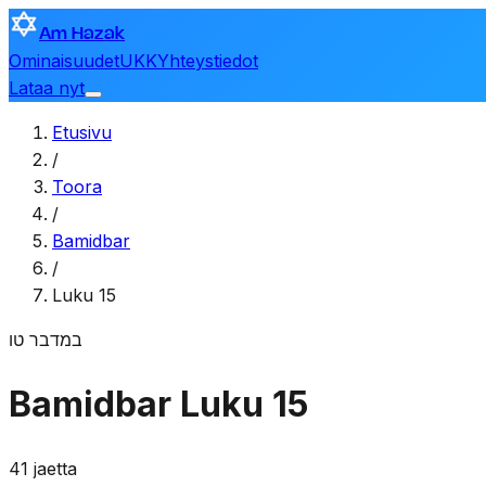
Am Hazak
Ominaisuudet
UKK
Yhteystiedot
Lataa nyt
Etusivu
/
Toora
/
Bamidbar
/
Luku 15
במדבר
טו
Bamidbar
Luku 15
41 jaetta