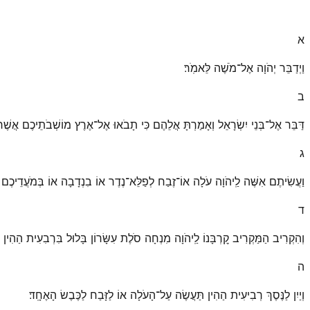
א
וַיְדַבֵּר יְהֹוָה אֶל־מֹשֶׁה לֵּאמֹֽר׃
ב
דַּבֵּר אֶל־בְּנֵי יִשְׂרָאֵל וְאָמַרְתָּ אֲלֵהֶם כִּי תָבֹאוּ אֶל־אֶרֶץ מוֹשְׁבֹתֵיכֶם אֲשֶׁר א
ג
וַעֲשִׂיתֶם אִשֶּׁה לַֽיהֹוָה עֹלָה אוֹ־זֶבַח לְפַלֵּא־נֶדֶר אוֹ בִנְדָבָה אוֹ בְּמֹעֲדֵיכֶם ל
ד
וְהִקְרִיב הַמַּקְרִיב קׇרְבָּנוֹ לַֽיהֹוָה מִנְחָה סֹלֶת עִשָּׂרוֹן בָּלוּל בִּרְבִעִית הַהִין שׁ
ה
וְיַיִן לַנֶּסֶךְ רְבִיעִית הַהִין תַּעֲשֶׂה עַל־הָעֹלָה אוֹ לַזָּבַח לַכֶּבֶשׂ הָאֶחָֽד׃