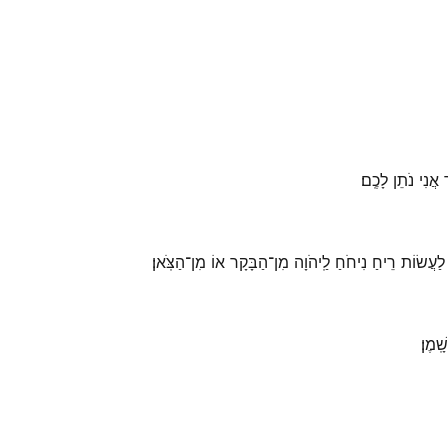
ֲנִי נֹתֵן לָכֶֽם׃
ַעֲשׂוֹת רֵיחַ נִיחֹחַ לַֽיהֹוָה מִן־הַבָּקָר אוֹ מִן־הַצֹּֽאן׃
ָֽמֶן׃