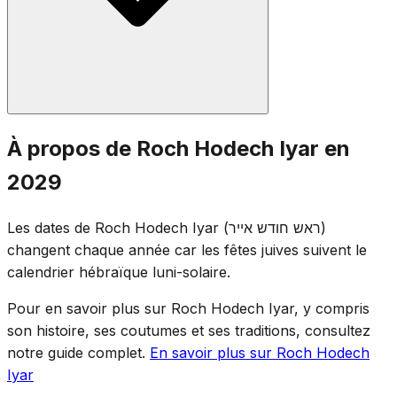
l'acronyme de « Ani Hachem Rofékha » (Je suis
l'Éternel ton guérisseur).
Les prières standard de Roch Hodech sont récitées :
À propos de Roch Hodech Iyar en
demi-Hallel, Yaalé Véyavo, la lecture de la Torah et le
2029
Moussaf. Puisque Roch Hodech Iyar tombe pendant la
période du Omer, le décompte du Omer continue aux
Les dates de Roch Hodech Iyar (ראש חודש אייר)
offices du soir. Les coutumes de semi-deuil du Omer
changent chaque année car les fêtes juives suivent le
restent en vigueur à Roch Hodech même.
calendrier hébraïque luni-solaire.
Pour en savoir plus sur Roch Hodech Iyar, y compris
son histoire, ses coutumes et ses traditions, consultez
notre guide complet.
En savoir plus sur Roch Hodech
Iyar