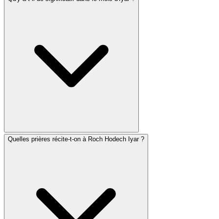
Quelles prières récite-t-on à Roch Hodech Iyar ?
Iyar tombe entièrement dans la période du décompte du
Omer et contient plusieurs jours significatifs : Pessa'h
Chéni (14), Lag BaOmer (18) et Yom Yérouchalaim (28).
En Israël, Yom HaZikaron (4) et Yom HaAtsmaout (5)
tombent également en Iyar. Le mois est associé à la
guérison — les lettres hébraïques d'Iyar forment