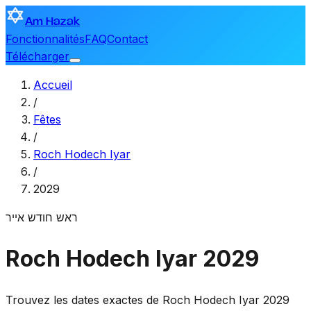
Am Hazak
Fonctionnalités
FAQ
Contact
Télécharger
Accueil
/
Fêtes
/
Roch Hodech Iyar
/
2029
ראש חודש אייר
Roch Hodech Iyar 2029
Trouvez les dates exactes de Roch Hodech Iyar 2029