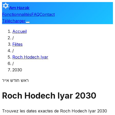
Am Hazak
Fonctionnalités
FAQ
Contact
Télécharger
Accueil
/
Fêtes
/
Roch Hodech Iyar
/
2030
ראש חודש אייר
Roch Hodech Iyar 2030
Trouvez les dates exactes de Roch Hodech Iyar 2030