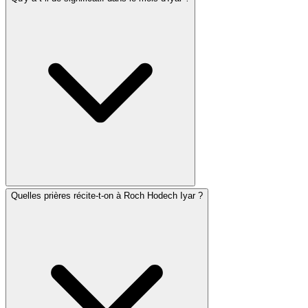
Quelles prières récite-t-on à Roch Hodech Iyar ?
Iyar tombe entièrement dans la période du décompte du
Omer et contient plusieurs jours significatifs : Pessa'h
Chéni (14), Lag BaOmer (18) et Yom Yérouchalaim (28).
En Israël, Yom HaZikaron (4) et Yom HaAtsmaout (5)
tombent également en Iyar. Le mois est associé à la
guérison — les lettres hébraïques d'Iyar forment