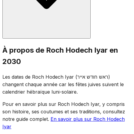
l'acronyme de « Ani Hachem Rofékha » (Je suis
l'Éternel ton guérisseur).
Les prières standard de Roch Hodech sont récitées :
À propos de Roch Hodech Iyar en
demi-Hallel, Yaalé Véyavo, la lecture de la Torah et le
2030
Moussaf. Puisque Roch Hodech Iyar tombe pendant la
période du Omer, le décompte du Omer continue aux
Les dates de Roch Hodech Iyar (ראש חודש אייר)
offices du soir. Les coutumes de semi-deuil du Omer
changent chaque année car les fêtes juives suivent le
restent en vigueur à Roch Hodech même.
calendrier hébraïque luni-solaire.
Pour en savoir plus sur Roch Hodech Iyar, y compris
son histoire, ses coutumes et ses traditions, consultez
notre guide complet.
En savoir plus sur Roch Hodech
Iyar