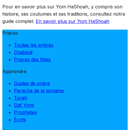
Pour en savoir plus sur Yom HaShoah, y compris son
histoire, ses coutumes et ses traditions, consultez notre
guide complet.
En savoir plus sur Yom HaShoah
Prières
Toutes les prières
Chabbat
Prières des fêtes
Apprendre
Guides de prière
Paracha de la semaine
Torah
Daf Yomi
Prophètes
Écrits