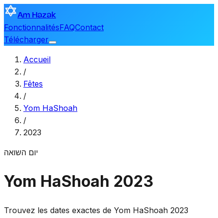
Am Hazak
Fonctionnalités
FAQ
Contact
Télécharger
Accueil
/
Fêtes
/
Yom HaShoah
/
2023
יום השואה
Yom HaShoah 2023
Trouvez les dates exactes de Yom HaShoah 2023