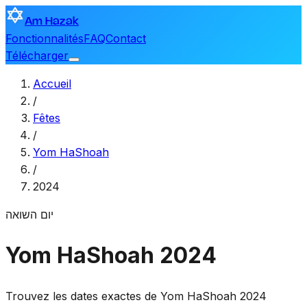
Am Hazak
Fonctionnalités
FAQ
Contact
Télécharger
Accueil
/
Fêtes
/
Yom HaShoah
/
2024
יום השואה
Yom HaShoah 2024
Trouvez les dates exactes de Yom HaShoah 2024