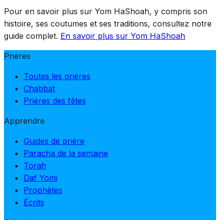
Pour en savoir plus sur Yom HaShoah, y compris son
histoire, ses coutumes et ses traditions, consultez notre
guide complet.
En savoir plus sur Yom HaShoah
Prières
Toutes les prières
Chabbat
Prières des fêtes
Apprendre
Guides de prière
Paracha de la semaine
Torah
Daf Yomi
Prophètes
Écrits