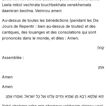
Leela mikol vechirata touchbekhata venekhemata
daamiran beolma. Veimrou amen:
Au-dessus de toutes les bénédictions (pendant les Dix
Jours de Repentir : bien au-dessus de toutes) et des
cantiques, des louanges et des consolations qui sont
prononcés dans le monde, et dites : Amen.
קהל:
Assemblée :
אמן
Amen
Amen
יְהֵא שְׁלָמָא רַבָּא מִן שְׁמַיָּא וְחַיִּים עָלֵינוּ וְעַל כָּל יִשרָאֵל. וְאִמְרוּ אָמֵן:
Yehé chelama raba min chemaya vekhayim aleinou veal