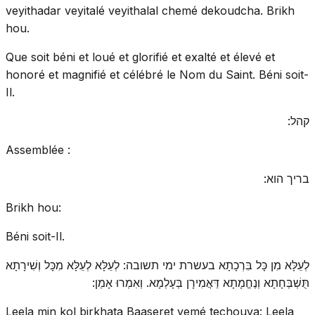
veyithadar veyitalé veyithalal chemé dekoudcha. Brikh
hou.
Que soit béni et loué et glorifié et exalté et élevé et
honoré et magnifié et célébré le Nom du Saint. Béni soit-
Il.
קהל:
Assemblée :
בריך הוא:
Brikh hou:
Béni soit-Il.
לְעֵלָּא מִן כָּל בִּרְכָתָא בעשרת ימי תשובה: לְעֵלָּא לְעֵלָּא מִכָּל וְשִׁירָתָא
תֻּשְׁבְּחָתָא וְנֶחֱמָתָא דַּאֲמִירָן בְּעָלְמָא. וְאִמְרוּ אָמֵן:
Leela min kol birkhata Baaseret yemé techouva: Leela