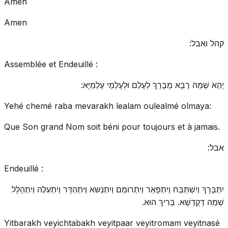
Amen
Amen
קהל ואבל:
Assemblée et Endeuillé :
יְהֵא שְׁמֵהּ רַבָּא מְבָרַךְ לְעָלַם וּלְעָלְמֵי עָלְמַיָּא:
Yehé chemé raba mevarakh lealam oulealmé olmaya:
Que Son grand Nom soit béni pour toujours et à jamais.
אבל:
Endeuillé :
יִתְבָּרַךְ וְיִשְׁתַּבַּח וְיִתְפָּאַר וְיִתְרומַם וְיִתְנַשּא וְיִתְהַדָּר וְיִתְעַלֶּה וְיִתְהַלָּל
שְׁמֵהּ דְּקֻדְשָׁא. בְּרִיךְ הוּא.
Yitbarakh veyichtabakh veyitpaar veyitromam veyitnasé