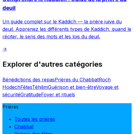
deuil
Un guide complet sur le Kaddich — la prière juive du
deuil. Apprenez les différents types de Kaddich, quand le
réciter, le sens des mots et les lois du deuil.
→
Explorer d'autres catégories
Bénédictions des repas
Prières du Chabbat
Roch
Hodech
Fêtes
Téhilim
Guérison et bien-être
Voyage et
sécurité
Gratitude
Foyer et rituels
Prières
Toutes les prières
Chabbat
Prières des fêtes