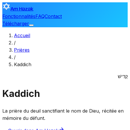
Am Hazak
Fonctionnalités
FAQ
Contact
Télécharger
Accueil
/
Prières
/
Kaddich
קָדִישׁ
Kaddich
La prière du deuil sanctifiant le nom de Dieu, récitée en
mémoire du défunt.