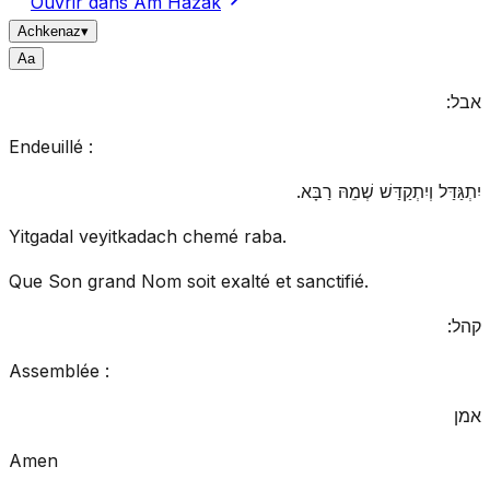
Ouvrir dans Am Hazak
Achkenaz
▾
A
a
אבל:
Endeuillé :
יִתְגַּדַּל וְיִתְקַדַּשׁ שְׁמֵהּ רַבָּא.
Yitgadal veyitkadach chemé raba.
Que Son grand Nom soit exalté et sanctifié.
קהל:
Assemblée :
אמן
Amen