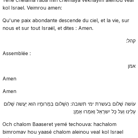
kol Israel. Veimrou amen:
Qu'une paix abondante descende du ciel, et la vie, sur
nous et sur tout Israël, et dites : Amen.
קהל:
Assemblée :
אמן
Amen
Amen
עוֹשה שָׁלוֹם בעשרת ימי תשובה: הַשָּׁלום בִּמְרומָיו הוּא יַעֲשה שָׁלום
עָלֵינוּ וְעַל כָּל יִשרָאֵל וְאִמְרוּ אָמֵן:
Och chalom Baaseret yemé techouva: hachalom
bimromav hou yaasé chalom aleinou veal kol Israel