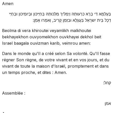
Amen
בְּעָלְמָא דִּי בְרָא כִרְעוּתֵהּ וְיַמְלִיךְ מַלְכוּתֵהּ בְּחַיֵּיכון וּבְיומֵיכון וּבְחַיֵּי
דְכָל בֵּית יִשרָאֵל בַּעֲגָלָא וּבִזְמַן קָרִיב, וְאִמְרוּ אָמֵן:
Beolma di vera khiroutei veyamlikh malkhoutei
bekhayekhon ouvyomeikhon ouvkhayei dekhol beit
Israel baagala ouvizman karib, veimrou amen:
Dans le monde qu'Il a créé selon Sa volonté. Qu'Il fasse
régner Son règne, de votre vivant et en vos jours, et du
vivant de toute la maison d'Israël, promptement et dans
un temps proche, et dites : Amen.
קהל:
Assemblée :
אמן