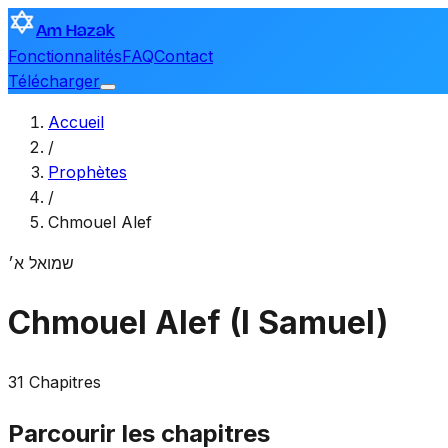
Am Hazak
Fonctionnalités
FAQ
Contact
Télécharger
Accueil
/
Prophètes
/
Chmouel Alef
שמואל א׳
Chmouel Alef (I Samuel)
31 Chapitres
Parcourir les chapitres