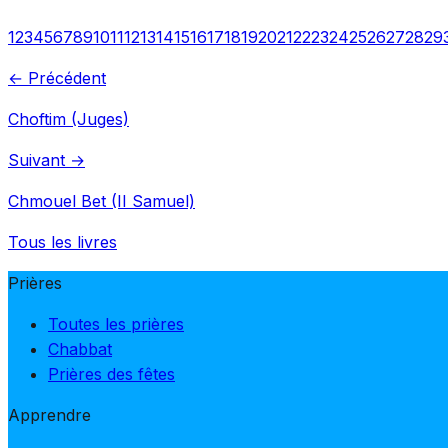
1
2
3
4
5
6
7
8
9
10
11
12
13
14
15
16
17
18
19
20
21
22
23
24
25
26
27
28
29
← Précédent
Choftim (Juges)
Suivant →
Chmouel Bet (II Samuel)
Tous les livres
Prières
Toutes les prières
Chabbat
Prières des fêtes
Apprendre