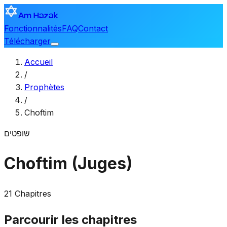
Am Hazak
Fonctionnalités
FAQ
Contact
Télécharger
Accueil
/
Prophètes
/
Choftim
שופטים
Choftim (Juges)
21 Chapitres
Parcourir les chapitres