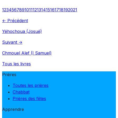
1
2
3
4
5
6
7
8
9
10
11
12
13
14
15
16
17
18
19
20
21
← Précédent
Yéhochoua (Josué)
Suivant →
Chmouel Alef (I Samuel)
Tous les livres
Prières
Toutes les prières
Chabbat
Prières des fêtes
Apprendre