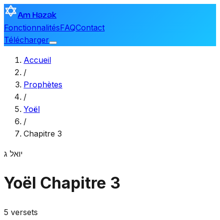
Am Hazak
Fonctionnalités
FAQ
Contact
Télécharger
Accueil
/
Prophètes
/
Yoël
/
Chapitre 3
יואל
ג
Yoël
Chapitre 3
5 versets