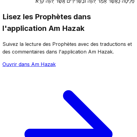
פְלֵיטָה כַּֽאֲשֶׁר אָמַר יְהֹוָה וּבַשְּׂרִידִים אֲשֶׁר יְהֹוָה קֹרֵֽא׃
Lisez les Prophètes dans
l'application Am Hazak
Suivez la lecture des Prophètes avec des traductions et
des commentaires dans l'application Am Hazak.
Ouvrir dans Am Hazak