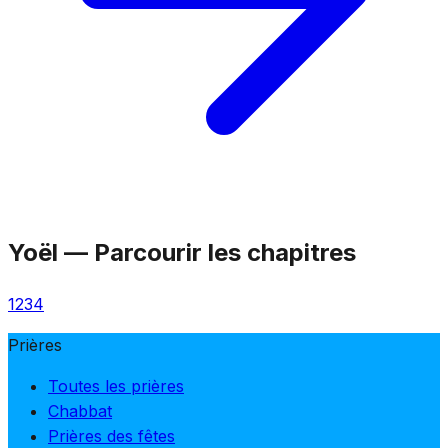
Yoël
—
Parcourir les chapitres
1
2
3
4
Prières
Toutes les prières
Chabbat
Prières des fêtes