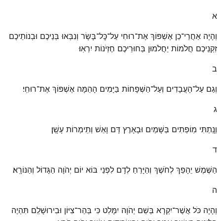
א
וְהָיָה אַחֲרֵי־כֵן אֶשְׁפּוֹךְ אֶת־רוּחִי עַל־כׇּל־בָּשָׂר וְנִבְּאוּ בְּנֵיכֶם וּבְנוֹתֵיכֶם
זִקְנֵיכֶם חֲלֹמוֹת יַחֲלֹמוּן בַּחוּרֵיכֶם חֶזְיֹנוֹת יִרְאֽוּ׃
ב
וְגַם עַל־הָעֲבָדִים וְעַל־הַשְּׁפָחוֹת בַּיָּמִים הָהֵמָּה אֶשְׁפּוֹךְ אֶת־רוּחִֽי׃
ג
וְנָֽתַתִּי מֽוֹפְתִים בַּשָּׁמַיִם וּבָאָרֶץ דָּם וָאֵשׁ וְתִֽימְרוֹת עָשָֽׁן׃
ד
הַשֶּׁמֶשׁ יֵהָפֵךְ לְחֹשֶׁךְ וְהַיָּרֵחַ לְדָם לִפְנֵי בּוֹא יוֹם יְהֹוָה הַגָּדוֹל וְהַנּוֹרָֽא׃
ה
וְהָיָה כֹּל אֲשֶׁר־יִקְרָא בְּשֵׁם יְהֹוָה יִמָּלֵט כִּי בְּהַר־צִיּוֹן וּבִירוּשָׁלַ͏ִם תִּהְיֶה