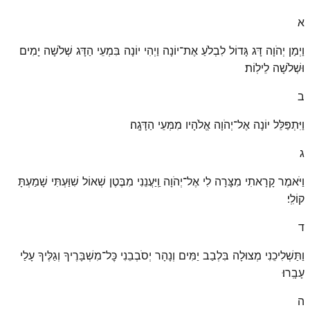
א
וַיְמַן יְהֹוָה דָּג גָּדוֹל לִבְלֹעַ אֶת־יוֹנָה וַיְהִי יוֹנָה בִּמְעֵי הַדָּג שְׁלֹשָׁה יָמִים
וּשְׁלֹשָׁה לֵילֽוֹת׃
ב
וַיִּתְפַּלֵּל יוֹנָה אֶל־יְהֹוָה אֱלֹהָיו מִמְּעֵי הַדָּגָֽה׃
ג
וַיֹּאמֶר קָרָאתִי מִצָּרָה לִי אֶל־יְהֹוָה וַֽיַּעֲנֵנִי מִבֶּטֶן שְׁאוֹל שִׁוַּעְתִּי שָׁמַעְתָּ
קוֹלִֽי׃
ד
וַתַּשְׁלִיכֵנִי מְצוּלָה בִּלְבַב יַמִּים וְנָהָר יְסֹבְבֵנִי כׇּל־מִשְׁבָּרֶיךָ וְגַלֶּיךָ עָלַי
עָבָֽרוּ׃
ה