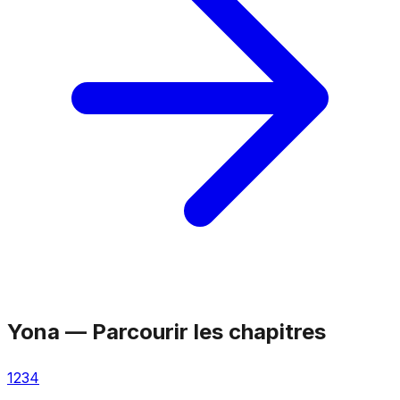
Yona
—
Parcourir les chapitres
1
2
3
4