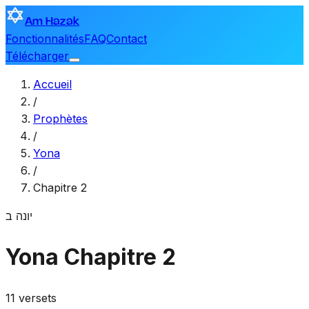
Am Hazak
Fonctionnalités
FAQ
Contact
Télécharger
Accueil
/
Prophètes
/
Yona
/
Chapitre 2
יונה
ב
Yona
Chapitre 2
11 versets