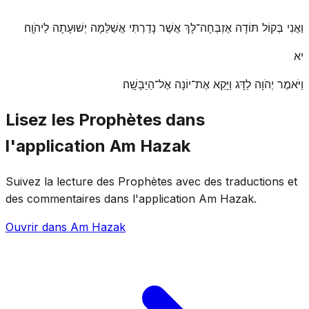
וַאֲנִי בְּקוֹל תּוֹדָה אֶזְבְּחָה־לָּךְ אֲשֶׁר נָדַרְתִּי אֲשַׁלֵּמָה יְשׁוּעָתָה לַיהֹוָֽה׃
יא
וַיֹּאמֶר יְהֹוָה לַדָּג וַיָּקֵא אֶת־יוֹנָה אֶל־הַיַּבָּשָֽׁה׃
Lisez les Prophètes dans
l'application Am Hazak
Suivez la lecture des Prophètes avec des traductions et
des commentaires dans l'application Am Hazak.
Ouvrir dans Am Hazak