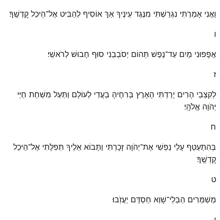
וַאֲנִי אָמַרְתִּי נִגְרַשְׁתִּי מִנֶּגֶד עֵינֶיךָ אַךְ אוֹסִיף לְהַבִּיט אֶל־הֵיכַל קׇדְשֶֽׁךָ׃
ו
אֲפָפוּנִי מַיִם עַד־נֶפֶשׁ תְּהוֹם יְסֹבְבֵנִי סוּף חָבוּשׁ לְרֹאשִֽׁי׃
ז
לְקִצְבֵי הָרִים יָרַדְתִּי הָאָרֶץ בְּרִחֶיהָ בַעֲדִי לְעוֹלָם וַתַּעַל מִשַּׁחַת חַיַּי
יְהֹוָה אֱלֹהָֽי׃
ח
בְּהִתְעַטֵּף עָלַי נַפְשִׁי אֶת־יְהֹוָה זָכָרְתִּי וַתָּבוֹא אֵלֶיךָ תְּפִלָּתִי אֶל־הֵיכַל
קׇדְשֶֽׁךָ׃
ט
מְשַׁמְּרִים הַבְלֵי־שָׁוְא חַסְדָּם יַעֲזֹֽבוּ׃
י