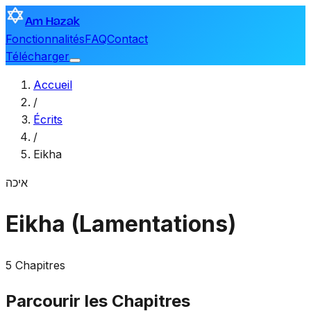
Am Hazak
Fonctionnalités
FAQ
Contact
Télécharger
Accueil
/
Écrits
/
Eikha
איכה
Eikha (Lamentations)
5 Chapitres
Parcourir les Chapitres