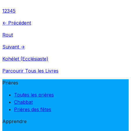
1
2
3
4
5
← Précédent
Rout
Suivant →
Kohélet (Ecclésiaste)
Parcourir Tous les Livres
Prières
Toutes les prières
Chabbat
Prières des fêtes
Apprendre