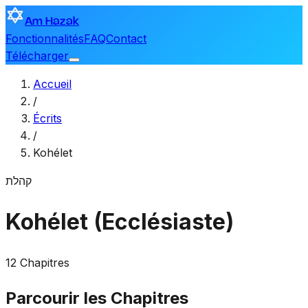
Am Hazak
Fonctionnalités
FAQ
Contact
Télécharger
Accueil
/
Écrits
/
Kohélet
קהלת
Kohélet (Ecclésiaste)
12 Chapitres
Parcourir les Chapitres