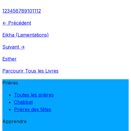
1
2
3
4
5
6
7
8
9
10
11
12
← Précédent
Eikha (Lamentations)
Suivant →
Esther
Parcourir Tous les Livres
Prières
Toutes les prières
Chabbat
Prières des fêtes
Apprendre