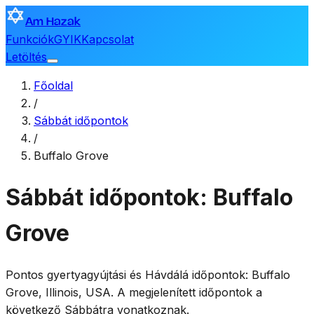
Am Hazak
Funkciók
GYIK
Kapcsolat
Letöltés
Főoldal
/
Sábbát időpontok
/
Buffalo Grove
Sábbát időpontok: Buffalo
Grove
Pontos gyertyagyújtási és Hávdálá időpontok:
Buffalo
Grove
,
Illinois, USA
. A megjelenített időpontok a
következő Sábbátra vonatkoznak.