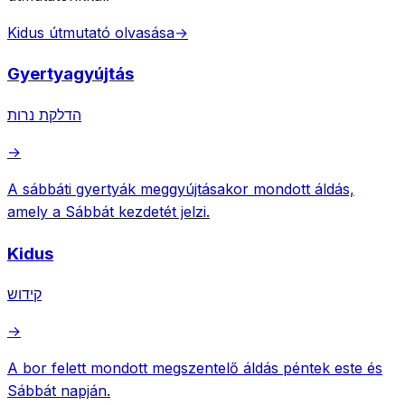
Kidus útmutató olvasása
→
Gyertyagyújtás
הדלקת נרות
→
A sábbáti gyertyák meggyújtásakor mondott áldás,
amely a Sábbát kezdetét jelzi.
Kidus
קידוש
→
A bor felett mondott megszentelő áldás péntek este és
Sábbát napján.