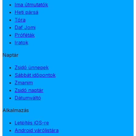
Ima útmutatók
Heti pársá
Tóra
Daf Jomi
Próféták
Iratok
Naptár
Zsidó ünnepek
Sábbát időpontok
Zmanim
Zsidó naptár
Dátumváltó
Alkalmazás
Letöltés iOS-re
Android várólistára