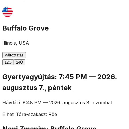
Buffalo Grove
Illinois, USA
Változtatás
12Ó
24Ó
Gyertyagyújtás
:
7:45 PM
—
2026.
augusztus 7., péntek
Hávdálá
:
8:48 PM
—
2026. augusztus 8., szombat
E heti Tóra-szakasz
:
Röé
Napi Zmanim: Buffalo Grove