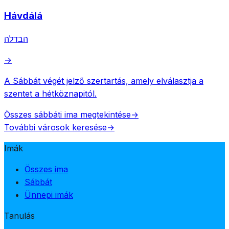
Hávdálá
הבדלה
→
A Sábbát végét jelző szertartás, amely elválasztja a
szentet a hétköznapitól.
Összes sábbáti ima megtekintése
→
További városok keresése
→
Imák
Összes ima
Sábbát
Ünnepi imák
Tanulás