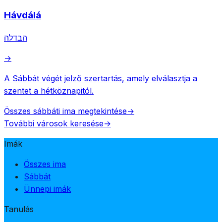
Hávdálá
הבדלה
→
A Sábbát végét jelző szertartás, amely elválasztja a
szentet a hétköznapitól.
Összes sábbáti ima megtekintése
→
További városok keresése
→
Imák
Összes ima
Sábbát
Ünnepi imák
Tanulás