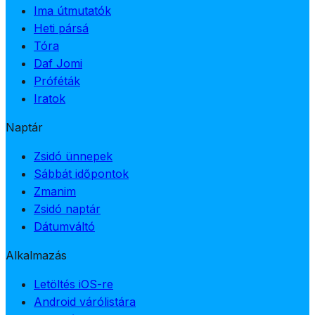
Ima útmutatók
Heti pársá
Tóra
Daf Jomi
Próféták
Iratok
Naptár
Zsidó ünnepek
Sábbát időpontok
Zmanim
Zsidó naptár
Dátumváltó
Alkalmazás
Letöltés iOS-re
Android várólistára