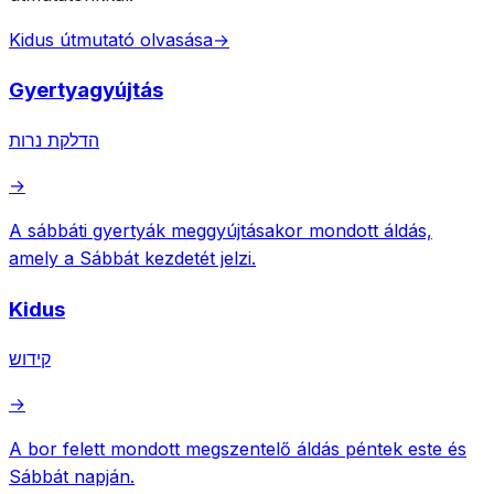
Kidus útmutató olvasása
→
Gyertyagyújtás
הדלקת נרות
→
A sábbáti gyertyák meggyújtásakor mondott áldás,
amely a Sábbát kezdetét jelzi.
Kidus
קידוש
→
A bor felett mondott megszentelő áldás péntek este és
Sábbát napján.