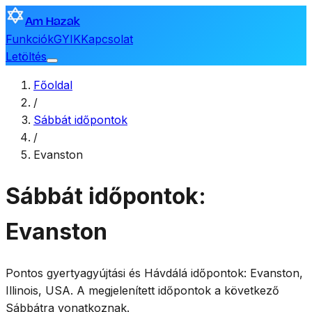
Am Hazak
Funkciók
GYIK
Kapcsolat
Letöltés
Főoldal
/
Sábbát időpontok
/
Evanston
Sábbát időpontok:
Evanston
Pontos gyertyagyújtási és Hávdálá időpontok:
Evanston
,
Illinois, USA
. A megjelenített időpontok a következő
Sábbátra vonatkoznak.