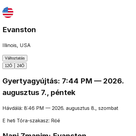
Evanston
Illinois, USA
Változtatás
12Ó
24Ó
Gyertyagyújtás
:
7:44 PM
—
2026.
augusztus 7., péntek
Hávdálá
:
8:46 PM
—
2026. augusztus 8., szombat
E heti Tóra-szakasz
:
Röé
Napi Zmanim: Evanston