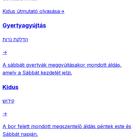
Kidus útmutató olvasása
→
Gyertyagyújtás
הדלקת נרות
→
A sábbáti gyertyák meggyújtásakor mondott áldás,
amely a Sábbát kezdetét jelzi.
Kidus
קידוש
→
A bor felett mondott megszentelő áldás péntek este és
Sábbát napján.