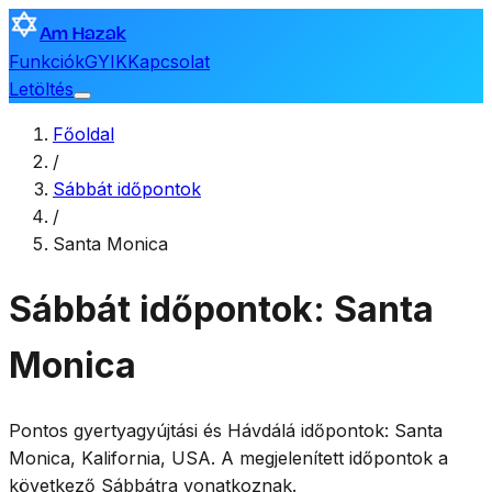
Am Hazak
Funkciók
GYIK
Kapcsolat
Letöltés
Főoldal
/
Sábbát időpontok
/
Santa Monica
Sábbát időpontok: Santa
Monica
Pontos gyertyagyújtási és Hávdálá időpontok:
Santa
Monica
,
Kalifornia, USA
. A megjelenített időpontok a
következő Sábbátra vonatkoznak.