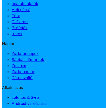
Ima útmutatók
Heti pársá
Tóra
Daf Jomi
Próféták
Iratok
Naptár
Zsidó ünnepek
Sábbát időpontok
Zmanim
Zsidó naptár
Dátumváltó
Alkalmazás
Letöltés iOS-re
Android várólistára