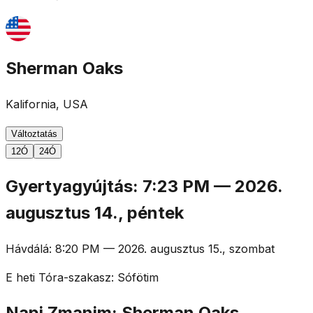
Sherman Oaks
Kalifornia, USA
Változtatás
12Ó
24Ó
Gyertyagyújtás
:
7:23 PM
—
2026.
augusztus 14., péntek
Hávdálá
:
8:20 PM
—
2026. augusztus 15., szombat
E heti Tóra-szakasz
:
Sófötim
Napi Zmanim: Sherman Oaks