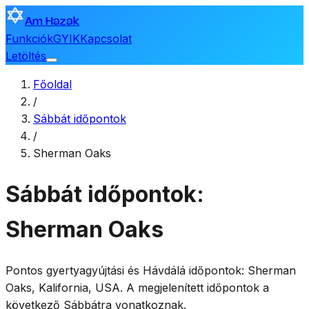
Am Hazak
Funkciók
GYIK
Kapcsolat
Letöltés
Főoldal
/
Sábbát időpontok
/
Sherman Oaks
Sábbát időpontok:
Sherman Oaks
Pontos gyertyagyújtási és Hávdálá időpontok:
Sherman
Oaks
,
Kalifornia, USA
. A megjelenített időpontok a
következő Sábbátra vonatkoznak.