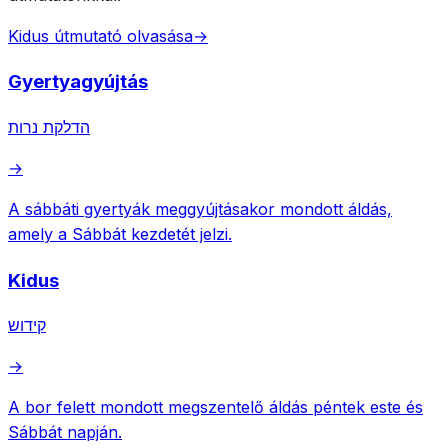
Kidus útmutató olvasása
→
Gyertyagyújtás
הדלקת נרות
→
A sábbáti gyertyák meggyújtásakor mondott áldás,
amely a Sábbát kezdetét jelzi.
Kidus
קידוש
→
A bor felett mondott megszentelő áldás péntek este és
Sábbát napján.