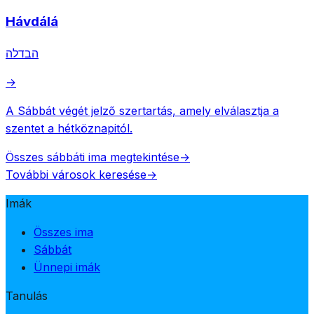
Hávdálá
הבדלה
→
A Sábbát végét jelző szertartás, amely elválasztja a
szentet a hétköznapitól.
Összes sábbáti ima megtekintése
→
További városok keresése
→
Imák
Összes ima
Sábbát
Ünnepi imák
Tanulás