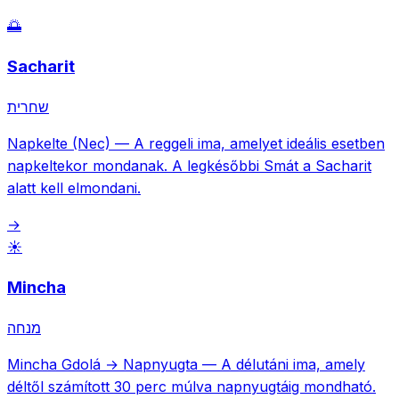
🌅
Sacharit
שחרית
Napkelte (Nec)
—
A reggeli ima, amelyet ideális esetben
napkeltekor mondanak. A legkésőbbi Smát a Sacharit
alatt kell elmondani.
→
☀️
Mincha
מנחה
Mincha Gdolá → Napnyugta
—
A délutáni ima, amely
déltől számított 30 perc múlva napnyugtáig mondható.