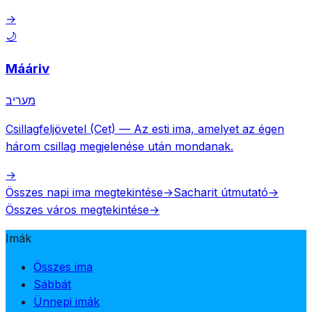
→
🌙
Mááriv
מעריב
Csillagfeljövetel (Cet)
—
Az esti ima, amelyet az égen
három csillag megjelenése után mondanak.
→
Összes napi ima megtekintése
→
Sacharit útmutató
→
Összes város megtekintése
→
Imák
Összes ima
Sábbát
Ünnepi imák