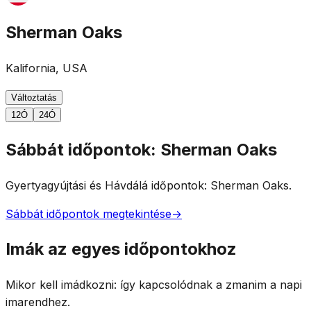
Sherman Oaks
Kalifornia, USA
Változtatás
12Ó
24Ó
Sábbát időpontok: Sherman Oaks
Gyertyagyújtási és Hávdálá időpontok: Sherman Oaks.
Sábbát időpontok megtekintése
→
Imák az egyes időpontokhoz
Mikor kell imádkozni: így kapcsolódnak a zmanim a napi
imarendhez.