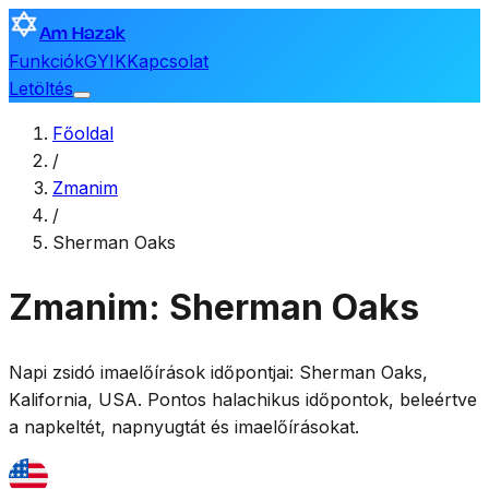
Am Hazak
Funkciók
GYIK
Kapcsolat
Letöltés
Főoldal
/
Zmanim
/
Sherman Oaks
Zmanim: Sherman Oaks
Napi zsidó imaelőírások időpontjai:
Sherman Oaks
,
Kalifornia, USA
. Pontos halachikus időpontok, beleértve
a napkeltét, napnyugtát és imaelőírásokat.