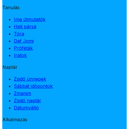
Tanulás
Ima útmutatók
Heti pársá
Tóra
Daf Jomi
Próféták
Iratok
Naptár
Zsidó ünnepek
Sábbát időpontok
Zmanim
Zsidó naptár
Dátumváltó
Alkalmazás